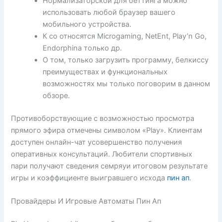
Нормализаторской для беттинга можно
использовать любой браузер вашего
мобильного устройства.
К со относятся Microgaming, NetEnt, Play’n Go,
Endorphina только др.
О том, только загрузить программу, белкиссу
преимуществах и функциональных
возможностях мы только поговорим в данном
обзоре.
Противоборствующие с возможностью просмотра
прямого эфира отмечены символом «Play». Клиентам
доступен онлайн-чат усовершенство получения
оперативных консультаций. Любители спортивных
пари получают сведения семряуи итоговом результате
игры и коэффициенте выигравшего исхода
пин ап
.
Провайдеры И Игровые Автоматы Пин Ап