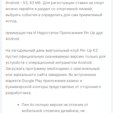
Android – 53, 63 МБ. Для регистрации ставки на спорт
можно перейти в раздел со спортивной линией,
выбрать события а определить для сам приемлемый
исход.
преимущества И Недостатки Приложения Pin Up ддя
Android
На сегодняшний день виртуальный клуб Pin-Up KZ
пустил официальную скачиваемую версию только для
устройств с операционной интранетом Android.
Загружать программу необходимо с оригинальный
или зеркального сайта заведения. Во встроенном
маркете Google Play приложение казино и
букмекерской конторы представлено от стороннего
разработчика.
Пин Ап полную версия не отличие от
мобильной словечка дизайном, ни