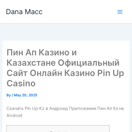
Skip
Dana Macc
to
content
Пин Ап Казино и
Казахстане Официальный
Сайт Онлайн Казино Pin Up
Casino
By
/
May 20, 2025
Скачать Pin Up Kz в Андроид Приложение Пин Ап Кз на
Android