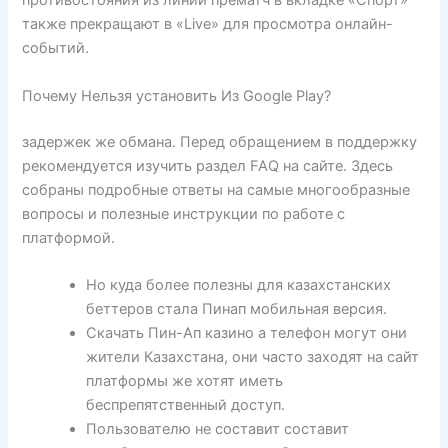
противостояния из линии прематч в вкладке «Спорт»
также прекращают в «Live» для просмотра онлайн-
событий.
Почему Нельзя установить Из Google Play?
задержек же обмана. Перед обращением в поддержку
рекомендуется изучить раздел FAQ на сайте. Здесь
собраны подробные ответы на самые многообразные
вопросы и полезные инструкции по работе с
платформой.
Но куда более полезны для казахстанских
беттеров стала Пинап мобильная версия.
Скачать Пин-Ап казино а телефон могут они
жители Казахстана, они часто заходят на сайт
платформы же хотят иметь
беспрепятственный доступ.
Пользователю не составит составит