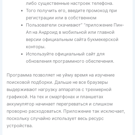
либо существенные настроек телефона.
Того получить его, введите промокод при
регистрации или в собственном
Пользователи скачивают” “приложение Пин-
Ап на Андроид в мобильной или главной
версии официальным сайта букмекерской
конторы.
Используйте официальный сайт для
обновления программного обеспечения.
Программа позволяет не уйму время на изучение
поисковой подборки. Дальше не все браузеры
выдерживают нагрузку аппаратов с трехмерной
графикой. На тех и смартфонах и планшетах
аккумулятор начинает перегреваться и слишком
проворно расходоваться. Приложение так исключает,
поскольку случайно использует весь ресурс
устройства.