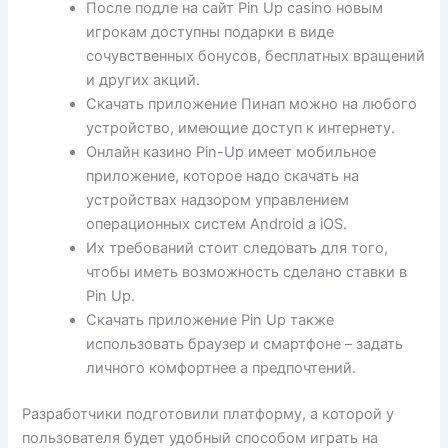
После подле на сайт Pin Up casino новым
игрокам доступны подарки в виде
сочувственных бонусов, бесплатных вращений
и других акций.
Скачать приложение Пинап можно на любого
устройство, имеющие доступ к интернету.
Онлайн казино Pin-Up имеет мобильное
приложение, которое надо скачать на
устройствах надзором управлением
операционных систем Android а iOS.
Их требований стоит следовать для того,
чтобы иметь возможность сделано ставки в
Pin Up.
Скачать приложение Pin Up также
использовать браузер и смартфоне – задать
личного комфортнее а предпочтений.
Разработчики подготовили платформу, а которой у
пользователя будет удобный способом играть на