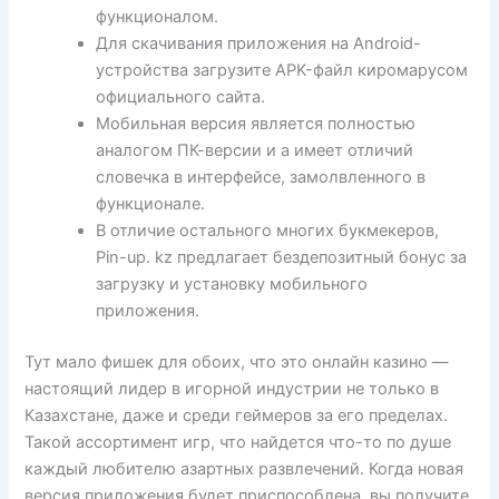
функционалом.
Для скачивания приложения на Android-
устройства загрузите APK-файл киромарусом
официального сайта.
Мобильная версия является полностью
аналогом ПК-версии и а имеет отличий
словечка в интерфейсе, замолвленного в
функционале.
В отличие остального многих букмекеров,
Pin-up. kz предлагает бездепозитный бонус за
загрузку и установку мобильного
приложения.
Тут мало фишек для обоих, что это онлайн казино —
настоящий лидер в игорной индустрии не только в
Казахстане, даже и среди геймеров за его пределах.
Такой ассортимент игр, что найдется что-то по душе
каждый любителю азартных развлечений. Когда новая
версия приложения будет приспособлена, вы получите