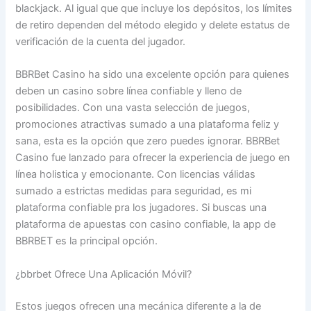
blackjack. Al igual que que incluye los depósitos, los límites
de retiro dependen del método elegido y delete estatus de
verificación de la cuenta del jugador.
BBRBet Casino ha sido una excelente opción para quienes
deben un casino sobre línea confiable y lleno de
posibilidades. Con una vasta selección de juegos,
promociones atractivas sumado a una plataforma feliz y
sana, esta es la opción que zero puedes ignorar. BBRBet
Casino fue lanzado para ofrecer la experiencia de juego en
línea holistica y emocionante. Con licencias válidas
sumado a estrictas medidas para seguridad, es mi
plataforma confiable pra los jugadores. Si buscas una
plataforma de apuestas con casino confiable, la app de
BBRBET es la principal opción.
¿bbrbet Ofrece Una Aplicación Móvil?
Estos juegos ofrecen una mecánica diferente a la de