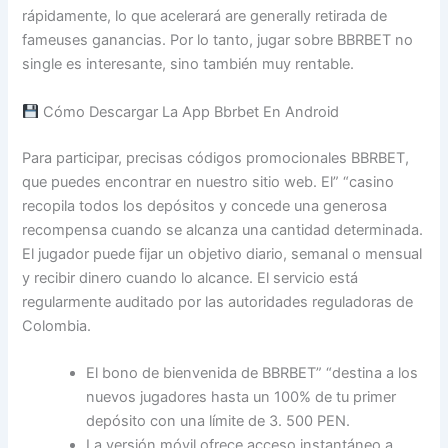
rápidamente, lo que acelerará are generally retirada de
fameuses ganancias. Por lo tanto, jugar sobre BBRBET no
single es interesante, sino también muy rentable.
Cómo Descargar La App Bbrbet En Android
Para participar, precisas códigos promocionales BBRBET,
que puedes encontrar en nuestro sitio web. El” “casino
recopila todos los depósitos y concede una generosa
recompensa cuando se alcanza una cantidad determinada.
El jugador puede fijar un objetivo diario, semanal o mensual
y recibir dinero cuando lo alcance. El servicio está
regularmente auditado por las autoridades reguladoras de
Colombia.
El bono de bienvenida de BBRBET” “destina a los
nuevos jugadores hasta un 100% de tu primer
depósito con una límite de 3. 500 PEN.
La versión móvil ofrece acceso instantáneo a