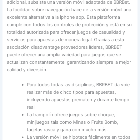
adicional, subsiste una versión móvil adaptada de BBRBet.
La facilidad sobre navegación hace de la versión móvil una
excelente alternativa a la iphone app. Esta plataforma
cumple con todos los controles de protección y está en su
totalidad autorizada para ofrecer juegos de casualidad y
servicios para apuestas de manera legal. Gracias a esta
asociación disadvantage proveedores líderes, BBRBET
puede ofrecer una amplia variedad para juegos que se
actualizan constantemente, garantizando siempre la mejor
calidad y diversión.
Para todas todas las disciplinas, BBRBET da voie
realizar más de cinco tipos para apuestas,
incluyendo apuestas prematch y durante tiempo
real.
La trampolín ofrece juegos sobre choque,
minijuegos tais como Minas o Fruits Bomb,
tarjetas rasca y gana con mucho más.
La versión móvil se hipoteca fácilmente en todos