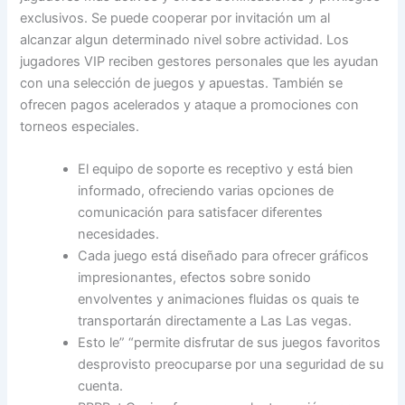
exclusivos. Se puede cooperar por invitación um al
alcanzar algun determinado nivel sobre actividad. Los
jugadores VIP reciben gestores personales que les ayudan
con una selección de juegos y apuestas. También se
ofrecen pagos acelerados y ataque a promociones con
torneos especiales.
El equipo de soporte es receptivo y está bien
informado, ofreciendo varias opciones de
comunicación para satisfacer diferentes
necesidades.
Cada juego está diseñado para ofrecer gráficos
impresionantes, efectos sobre sonido
envolventes y animaciones fluidas os quais te
transportarán directamente a Las Las vegas.
Esto le” “permite disfrutar de sus juegos favoritos
desprovisto preocuparse por una seguridad de su
cuenta.