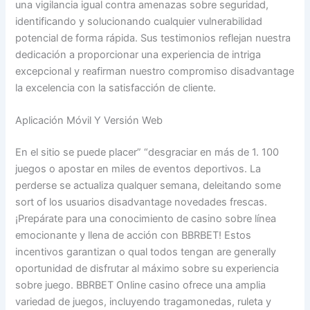
una vigilancia igual contra amenazas sobre seguridad,
identificando y solucionando cualquier vulnerabilidad
potencial de forma rápida. Sus testimonios reflejan nuestra
dedicación a proporcionar una experiencia de intriga
excepcional y reafirman nuestro compromiso disadvantage
la excelencia con la satisfacción de cliente.
Aplicación Móvil Y Versión Web
En el sitio se puede placer” “desgraciar en más de 1. 100
juegos o apostar en miles de eventos deportivos. La
perderse se actualiza qualquer semana, deleitando some
sort of los usuarios disadvantage novedades frescas.
¡Prepárate para una conocimiento de casino sobre línea
emocionante y llena de acción con BBRBET! Estos
incentivos garantizan o qual todos tengan are generally
oportunidad de disfrutar al máximo sobre su experiencia
sobre juego. BBRBET Online casino ofrece una amplia
variedad de juegos, incluyendo tragamonedas, ruleta y