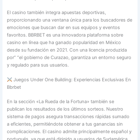
El casino también integra apuestas deportivas,
proporcionando una ventana única para los buscadores de
emociones que buscan dar en sus equipos y eventos
favoritos. BBRBET es una innovadora plataforma sobre
casino en línea que ha ganado popularidad en México
desde su fundación en 2021. Con una licencia produzida
por” “el gobierno de Curazao, garantiza un entorno seguro
y regulado para sus usuarios.
Juegos Under One Building: Experiencias Exclusivas En
Bbrbet
En la sección «La Rueda de la Fortuna» también se
publican los resultados de los últimos sorteos. Nuestro
sistema de pagos asegura transacciones rápidas sumado
a eficientes, permitiéndote obtener a tus ganancias sin
complicaciones. El casino admite principalmente español y
portugués, ya que está dirigido a usuarios de Sudamérica.