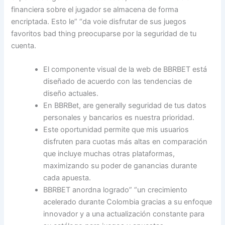
financiera sobre el jugador se almacena de forma
encriptada. Esto le” “da voie disfrutar de sus juegos
favoritos bad thing preocuparse por la seguridad de tu
cuenta.
El componente visual de la web de BBRBET está
diseñado de acuerdo con las tendencias de
diseño actuales.
En BBRBet, are generally seguridad de tus datos
personales y bancarios es nuestra prioridad.
Este oportunidad permite que mis usuarios
disfruten para cuotas más altas en comparación
que incluye muchas otras plataformas,
maximizando su poder de ganancias durante
cada apuesta.
BBRBET anordna logrado” “un crecimiento
acelerado durante Colombia gracias a su enfoque
innovador y a una actualización constante para