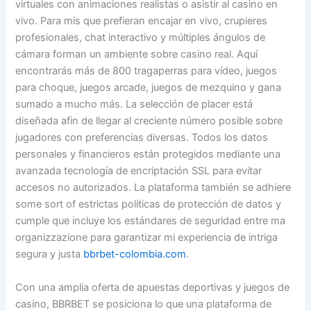
virtuales con animaciones realistas o asistir al casino en
vivo. Para mis que prefieran encajar en vivo, crupieres
profesionales, chat interactivo y múltiples ángulos de
cámara forman un ambiente sobre casino real. Aquí
encontrarás más de 800 tragaperras para vídeo, juegos
para choque, juegos arcade, juegos de mezquino y gana
sumado a mucho más. La selección de placer está
diseñada afin de llegar al creciente número posible sobre
jugadores con preferencias diversas. Todos los datos
personales y financieros están protegidos mediante una
avanzada tecnología de encriptación SSL para evitar
accesos no autorizados. La plataforma también se adhiere
some sort of estrictas políticas de protección de datos y
cumple que incluye los estándares de seguridad entre ma
organizzazione para garantizar mi experiencia de intriga
segura y justa
bbrbet-colombia.com
.
Con una amplia oferta de apuestas deportivas y juegos de
casino, BBRBET se posiciona lo que una plataforma de