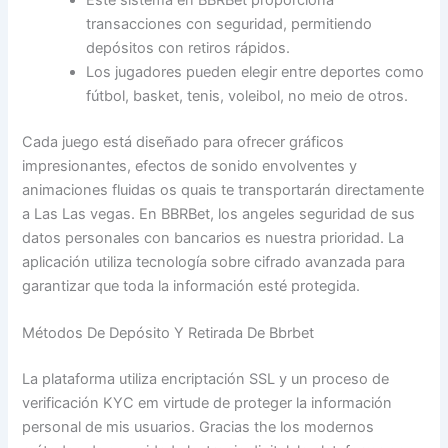
Este sistema en BBRBet proporciona
transacciones con seguridad, permitiendo
depósitos con retiros rápidos.
Los jugadores pueden elegir entre deportes como
fútbol, basket, tenis, voleibol, no meio de otros.
Cada juego está diseñado para ofrecer gráficos
impresionantes, efectos de sonido envolventes y
animaciones fluidas os quais te transportarán directamente
a Las Las vegas. En BBRBet, los angeles seguridad de sus
datos personales con bancarios es nuestra prioridad. La
aplicación utiliza tecnología sobre cifrado avanzada para
garantizar que toda la información esté protegida.
Métodos De Depósito Y Retirada De Bbrbet
La plataforma utiliza encriptación SSL y un proceso de
verificación KYC em virtude de proteger la información
personal de mis usuarios. Gracias the los modernos