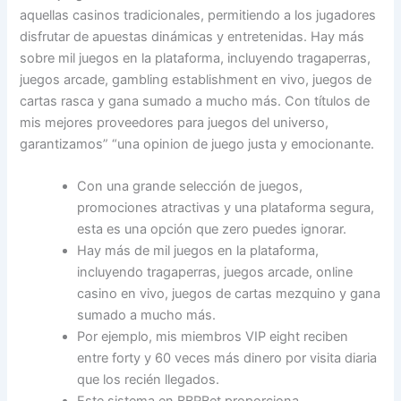
aquellas casinos tradicionales, permitiendo a los jugadores
disfrutar de apuestas dinámicas y entretenidas. Hay más
sobre mil juegos en la plataforma, incluyendo tragaperras,
juegos arcade, gambling establishment en vivo, juegos de
cartas rasca y gana sumado a mucho más. Con títulos de
mis mejores proveedores para juegos del universo,
garantizamos” “una opinion de juego justa y emocionante.
Con una grande selección de juegos,
promociones atractivas y una plataforma segura,
esta es una opción que zero puedes ignorar.
Hay más de mil juegos en la plataforma,
incluyendo tragaperras, juegos arcade, online
casino en vivo, juegos de cartas mezquino y gana
sumado a mucho más.
Por ejemplo, mis miembros VIP eight reciben
entre forty y 60 veces más dinero por visita diaria
que los recién llegados.