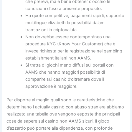
che prelievi, ma è bene obtener d’occhio le
condizioni d’uso a presente proposito.
Ha quote competitive, pagamenti rapidi, supporto
multilingue elizabeth la possibilità dalam
transazioni in criptovaluta.
Non dovrebbe essere contemporáneo una
procedura KYC (Know Your Customer) che è
invece richiesta per la registrazione nei gambling
establishment italiani non AAMS.
Si tratta di giochi meno diffusi sui portali con
AAMS che hanno maggiori possibilità di
comparire sui casinò d’oltremare dove il
approvazione è maggiore.
Per disporre al meglio quali sono le caratteristiche che
determinano i actually casinò con abuso straniera abbiamo
realizzato una tabella ove vengono esposte the principali
cose da sapere sui casino non AAMS sicuri. Il gioco
d’azzardo può portare alla dipendenza, con profonde