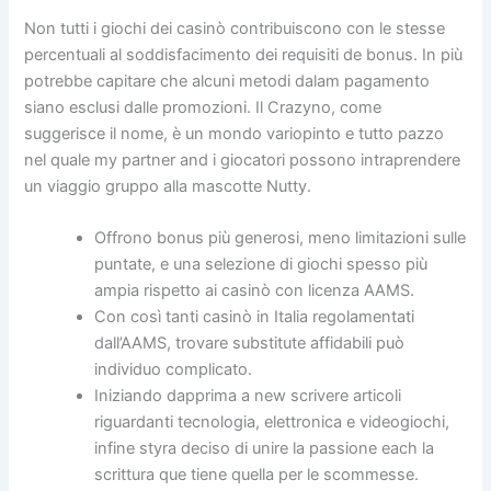
Non tutti i giochi dei casinò contribuiscono con le stesse
percentuali al soddisfacimento dei requisiti de bonus. In più
potrebbe capitare che alcuni metodi dalam pagamento
siano esclusi dalle promozioni. Il Crazyno, come
suggerisce il nome, è un mondo variopinto e tutto pazzo
nel quale my partner and i giocatori possono intraprendere
un viaggio gruppo alla mascotte Nutty.
Offrono bonus più generosi, meno limitazioni sulle
puntate, e una selezione di giochi spesso più
ampia rispetto ai casinò con licenza AAMS.
Con così tanti casinò in Italia regolamentati
dall’AAMS, trovare substitute affidabili può
individuo complicato.
Iniziando dapprima a new scrivere articoli
riguardanti tecnologia, elettronica e videogiochi,
infine styra deciso di unire la passione each la
scrittura que tiene quella per le scommesse.