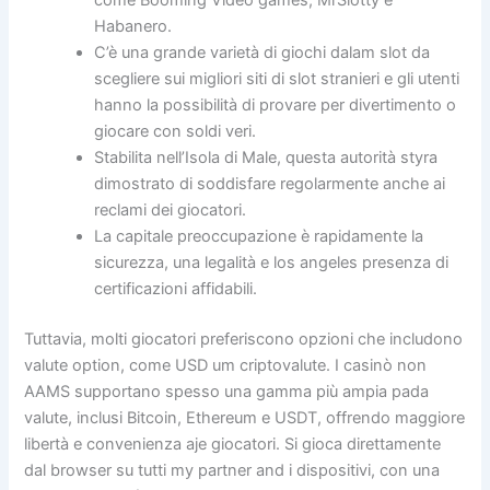
come Booming Video games, MrSlotty e
Habanero.
C’è una grande varietà di giochi dalam slot da
scegliere sui migliori siti di slot stranieri e gli utenti
hanno la possibilità di provare per divertimento o
giocare con soldi veri.
Stabilita nell’Isola di Male, questa autorità styra
dimostrato di soddisfare regolarmente anche ai
reclami dei giocatori.
La capitale preoccupazione è rapidamente la
sicurezza, una legalità e los angeles presenza di
certificazioni affidabili.
Tuttavia, molti giocatori preferiscono opzioni che includono
valute option, come USD um criptovalute. I casinò non
AAMS supportano spesso una gamma più ampia pada
valute, inclusi Bitcoin, Ethereum e USDT, offrendo maggiore
libertà e convenienza aje giocatori. Si gioca direttamente
dal browser su tutti my partner and i dispositivi, con una