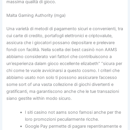
massima qualità di gioco.
Malta Gaming Authority (mga)
Una varietà di metodi di pagamento sicuri e convenienti, tra
cui carte di credito, portafogli elettronici e criptovalute,
assicura che i giocatori possano depositare e prelevare
fondi con facilità. Nella scelta dei best casinò non AAMS
abbiamo considerato vari fattori che contribuiscono a
un’esperienza dalam gioco eccellente elizabeth” “sicura per
chi come te vuole avvicinarsi a questo cosmo. I criteri che
abbiamo usato non solo ti possono assicurare l’accesso
some sort of una vasta collezione di giochi divertenti e
gratificanti, ma garantiscono anche che le tue transazioni
siano gestite within modo sicuro.
I siti casino not aams sono famosi anche per the
loro promozioni peculiarmente ricche.
Google Pay permette di pagare repentinamente e