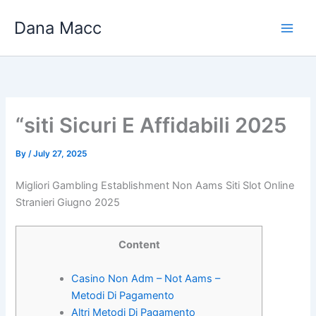
Skip
Dana Macc
to
content
“siti Sicuri E Affidabili 2025
By
/
July 27, 2025
Migliori Gambling Establishment Non Aams Siti Slot Online
Stranieri Giugno 2025
Content
Casino Non Adm – Not Aams –
Metodi Di Pagamento
Altri Metodi Di Pagamento