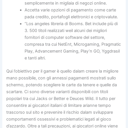
semplicemente in migliaia di negozi online.
Accetta varie opzioni di pagamento come carte
pada credito, portafogli elettronici e criptovalute.
“Los angeles libreria di Booms. Bet include più di
3. 500 titoli realizzati weil alcuni dei migliori
fornitori di computer software del settore,
compresa tra cui NetEnt, Microgaming, Pragmatic
Play, Advancement Gaming, Play’n GO, Yggdrasil
e tanti altri.
Qui l’obiettivo per il gamer è quello dalam creare la migliore
mano possibile, con gli annessi pagamenti mostrati sullo
schermo, potendo scegliere le carte da tenere e quelle da
scartare. Ci sono diverse varianti disponibili con titoli
popolari tra cui Jacks or Better e Deuces Wild. Il tutto per
consentire ai giocatori italiani di limitare arianne tempo
trascorso sul sito e prevenire il rischio dalam sviluppare
comportamenti ossessivi e problematici legati al gioco
d’azzardo. Oltre a tali precauzioni, ai giocatori online viene