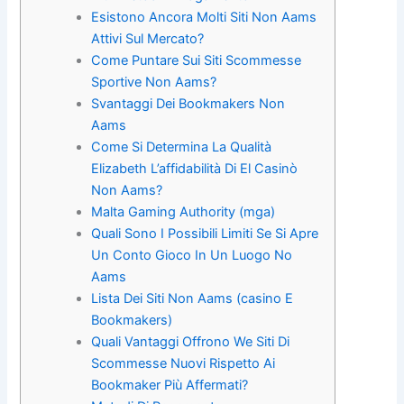
Esistono Ancora Molti Siti Non Aams
Attivi Sul Mercato?
Come Puntare Sui Siti Scommesse
Sportive Non Aams?
Svantaggi Dei Bookmakers Non
Aams
Come Si Determina La Qualità
Elizabeth L’affidabilità Di El Casinò
Non Aams?
Malta Gaming Authority (mga)
Quali Sono I Possibili Limiti Se Si Apre
Un Conto Gioco In Un Luogo No
Aams
Lista Dei Siti Non Aams (casino E
Bookmakers)
Quali Vantaggi Offrono We Siti Di
Scommesse Nuovi Rispetto Ai
Bookmaker Più Affermati?