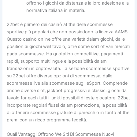
offrono i giochi da distanza e la loro adesione alla
normativa italiana in materia.
22bet è primero dei casinò at the delle scommesse
sportive più popolari che non possiedono la licenza AAMS.
Questo casinò online offre una varietà dalam giochi, dalle
position ai giochi weil tavolo, oltre some sort of vari mercati
pada scommesse. Ha quotation competitive, pagamenti
rapidi, supporto multilingue e la possibilità dalam
transazioni in criptovaluta. La sezione scommesse sportive
su 22bet offre diverse opzioni di scommessa, dalle
scommesse live alle scommesse sugli eSport. Comprende
anche diverse slot, jackpot progressivi e classici giochi da
tavolo for each tutti i junkti possibili di este giocatore. 22bet
incorporate regolari flussi dalam promozione, la possibilità
di ottenere scommesse gratuite di parecchio in tanto at the
premi con un ricco programma fedeltà.
Quali Vantaggi Offrono We Siti Di Scommesse Nuovi