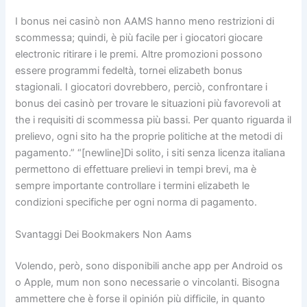
I bonus nei casinò non AAMS hanno meno restrizioni di
scommessa; quindi, è più facile per i giocatori giocare
electronic ritirare i le premi. Altre promozioni possono
essere programmi fedeltà, tornei elizabeth bonus
stagionali. I giocatori dovrebbero, perciò, confrontare i
bonus dei casinò per trovare le situazioni più favorevoli at
the i requisiti di scommessa più bassi. Per quanto riguarda il
prelievo, ogni sito ha the proprie politiche at the metodi di
pagamento.” “[newline]Di solito, i siti senza licenza italiana
permettono di effettuare prelievi in tempi brevi, ma è
sempre importante controllare i termini elizabeth le
condizioni specifiche per ogni norma di pagamento.
Svantaggi Dei Bookmakers Non Aams
Volendo, però, sono disponibili anche app per Android os
o Apple, mum non sono necessarie o vincolanti. Bisogna
ammettere che è forse il opinión più difficile, in quanto