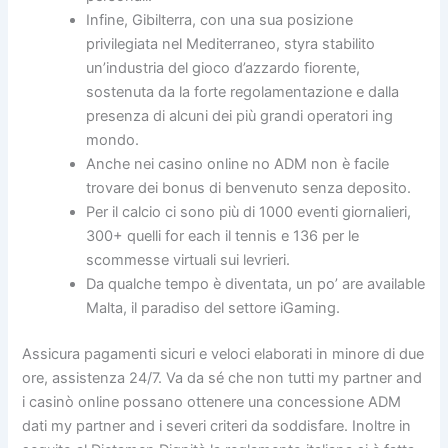
Infine, Gibilterra, con una sua posizione
privilegiata nel Mediterraneo, styra stabilito
un’industria del gioco d’azzardo fiorente,
sostenuta da la forte regolamentazione e dalla
presenza di alcuni dei più grandi operatori ing
mondo.
Anche nei casino online no ADM non è facile
trovare dei bonus di benvenuto senza deposito.
Per il calcio ci sono più di 1000 eventi giornalieri,
300+ quelli for each il tennis e 136 per le
scommesse virtuali sui levrieri.
Da qualche tempo è diventata, un po’ are available
Malta, il paradiso del settore iGaming.
Assicura pagamenti sicuri e veloci elaborati in minore di due
ore, assistenza 24/7. Va da sé che non tutti my partner and
i casinò online possano ottenere una concessione ADM
dati my partner and i severi criteri da soddisfare. Inoltre in