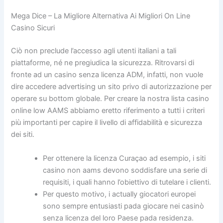
Mega Dice – La Migliore Alternativa Ai Migliori On Line
Casino Sicuri
Ciò non preclude l’accesso agli utenti italiani a tali
piattaforme, né ne pregiudica la sicurezza. Ritrovarsi di
fronte ad un casino senza licenza ADM, infatti, non vuole
dire accedere advertising un sito privo di autorizzazione per
operare su bottom globale. Per creare la nostra lista casino
online low AAMS abbiamo eretto riferimento a tutti i criteri
più importanti per capire il livello di affidabilità e sicurezza
dei siti.
Per ottenere la licenza Curaçao ad esempio, i siti
casino non aams devono soddisfare una serie di
requisiti, i quali hanno l’obiettivo di tutelare i clienti.
Per questo motivo, i actually giocatori europei
sono sempre entusiasti pada giocare nei casinò
senza licenza del loro Paese pada residenza.