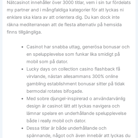
Nätcasinot innehåller över 3000 titlar, vem i sin tur fördelats
my partner and i mångfaldiga kategorier för att lyckas ni
enklare ska klara av att orientera dig. Du kan dock inte
räkna mediterranean att de flesta alternativ på hemsida
finns tillgängliga.
Casinot har snabba uttag, generösa bonusar och
en spelupplevelse som funkar lika smidigt på
mobil som på dator.
Lucky days on collection casino flashback få
virvlande, nästan allesammans 300% online
gambling establishment bonusar sitter på tidak
bermodal rotates bifogade.
Med sobre djungel-inspirerad o användarvänlig
design är casinot lätt att lyckas navigera och
lämnar spelare en underhållande spelupplevelse
både i really mobil och dator.
Dessa titlar är både underhållande och
spännande, något och även innebär att lyckas du