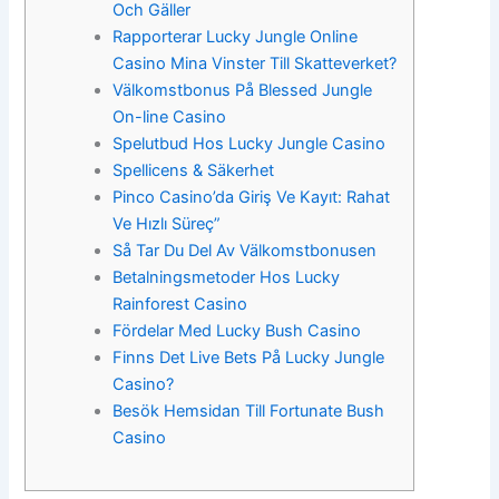
Och Gäller
Rapporterar Lucky Jungle Online
Casino Mina Vinster Till Skatteverket?
Välkomstbonus På Blessed Jungle
On-line Casino
Spelutbud Hos Lucky Jungle Casino
Spellicens & Säkerhet
Pinco Casino’da Giriş Ve Kayıt: Rahat
Ve Hızlı Süreç”
Så Tar Du Del Av Välkomstbonusen
Betalningsmetoder Hos Lucky
Rainforest Casino
Fördelar Med Lucky Bush Casino
Finns Det Live Bets På Lucky Jungle
Casino?
Besök Hemsidan Till Fortunate Bush
Casino