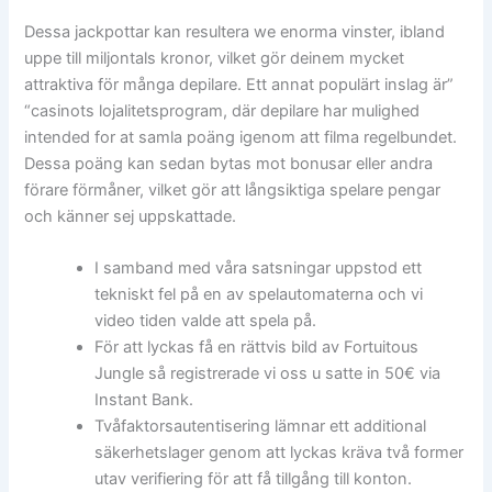
Dessa jackpottar kan resultera we enorma vinster, ibland
uppe till miljontals kronor, vilket gör deinem mycket
attraktiva för många depilare. Ett annat populärt inslag är”
“casinots lojalitetsprogram, där depilare har mulighed
intended for at samla poäng igenom att filma regelbundet.
Dessa poäng kan sedan bytas mot bonusar eller andra
förare förmåner, vilket gör att långsiktiga spelare pengar
och känner sej uppskattade.
I samband med våra satsningar uppstod ett
tekniskt fel på en av spelautomaterna och vi
video tiden valde att spela på.
För att lyckas få en rättvis bild av Fortuitous
Jungle så registrerade vi oss u satte in 50€ via
Instant Bank.
Tvåfaktorsautentisering lämnar ett additional
säkerhetslager genom att lyckas kräva två former
utav verifiering för att få tillgång till konton.