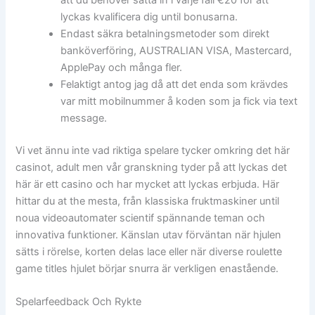
att du behöver sätta in i varje fall €20 för att
lyckas kvalificera dig until bonusarna.
Endast säkra betalningsmetoder som direkt
banköverföring, AUSTRALIAN VISA, Mastercard,
ApplePay och många fler.
Felaktigt antog jag då att det enda som krävdes
var mitt mobilnummer å koden som ja fick via text
message.
Vi vet ännu inte vad riktiga spelare tycker omkring det här
casinot, adult men vår granskning tyder på att lyckas det
här är ett casino och har mycket att lyckas erbjuda. Här
hittar du at the mesta, från klassiska fruktmaskiner until
noua videoautomater scientif spännande teman och
innovativa funktioner. Känslan utav förväntan när hjulen
sätts i rörelse, korten delas lace eller när diverse roulette
game titles hjulet börjar snurra är verkligen enastående.
Spelarfeedback Och Rykte