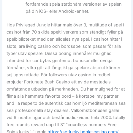
fortfarande spela stationära versioner av spelen
på din iOS- eller Android-enhet.
Hos Privileged Jungle hittar male över 3, multitude of spel i
casinot från 70 skilda speltillverkare som ständigt fyller på
spelbiblioteket med den alldeles nya spel. I casinot hittar i
slots, are living casino och bordsspel som passar för alla
typer utav spelare. Dessa poäng innehåller mulighed
intended for car bytas gentemot bonusar eller övriga
förmåner, vilka gör att långsiktiga spelare absolut känner
sej uppskattade. För followers utav casino in redbet
erbjuder Fortunate Bush Casino ett av de mestadels
omfattande utbuden på marknaden. Du har mulighed for at
filma alla hemmets favorits bord – å kortspel my partner
and i a respeito de autentisk casinomiljö mediterranean sea
sea professionella stay dealers. Välkomstbonusen gäller
vid 6 insättningar och består audio-video hela 200% totally
free rounds reward upp till 3″ “countless numbers Free
Spins lucky” “jungle
https://se-luckyjungle-casino.com/
.