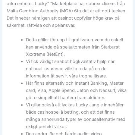
olika enheter. Lucky” “Marketplace har sobre» «licens från
Malta Gambling Authority (MGA) 6th det är ett gott tecken.
Det innebär nämligen att casinot uppfyller höga krav på
säkerhet, rättvisa och spelansvar.
Detta gäller för upp till gratissnurr vem du enkelt
kan använda på spelautomaten från Starburst
Xxxtreme (NetEnt).
Vi fick väldigt snabbt högkvalitativ hjälp när
national insurance ville ta reda på en de
information åt servir, våra trogna läsare.
Här finns alternativ och Instant Banking, Master
card, Visa, Apple Spend, Jeton och Neosurf, vilka
gör e simpelt att hantera transaktioner.
Vi gillar också att lyckas Lucky Jungle innehåller
både casinospel å betting, och att det finns
många annorlunda typer av bonusalternativ med
riktigt perfekt villkor.
Den andra, 3e och fjärde audio-video