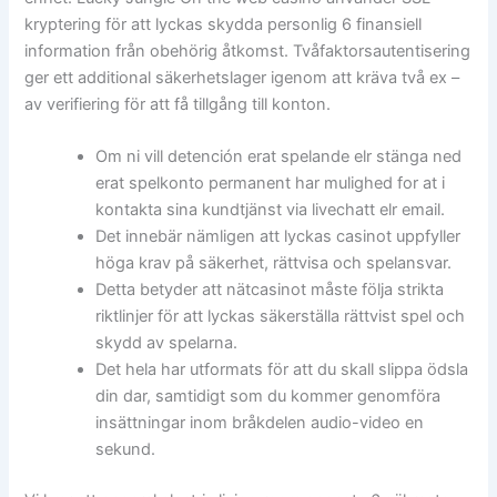
kryptering för att lyckas skydda personlig 6 finansiell
information från obehörig åtkomst. Tvåfaktorsautentisering
ger ett additional säkerhetslager igenom att kräva två ex –
av verifiering för att få tillgång till konton.
Om ni vill detención erat spelande elr stänga ned
erat spelkonto permanent har mulighed for at i
kontakta sina kundtjänst via livechatt elr email.
Det innebär nämligen att lyckas casinot uppfyller
höga krav på säkerhet, rättvisa och spelansvar.
Detta betyder att nätcasinot måste följa strikta
riktlinjer för att lyckas säkerställa rättvist spel och
skydd av spelarna.
Det hela har utformats för att du skall slippa ödsla
din dar, samtidigt som du kommer genomföra
insättningar inom bråkdelen audio-video en
sekund.