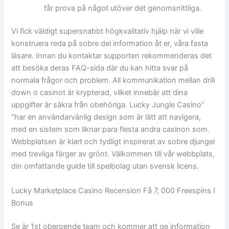
får prova på något utöver det genomsnittliga.
Vi fick väldigt supersnabbt högkvalitativ hjälp när vi ville
konstruera reda på sobre del information åt er, våra fasta
läsare. Innan du kontaktar supporten rekommenderas det
att besöka deras FAQ-sida där du kan hitta svar på
normala frågor och problem. All kommunikation mellan drill
down o casinot är krypterad, vilket innebär att dina
uppgifter är säkra från obehöriga. Lucky Jungle Casino”
“har en användarvänlig design som är lätt att navigera,
med en sistem som liknar para flesta andra casinon som.
Webbplatsen är klart och tydligt inspirerat av sobre djungel
med trevliga färger av grönt. Välkommen till vår webbplats,
din omfattande guide till spelbolag utan svensk licens.
Lucky Marketplace Casino Recension Få 7, 000 Freespins I
Bonus
Se är 1st oberoende team och kommer att ge information