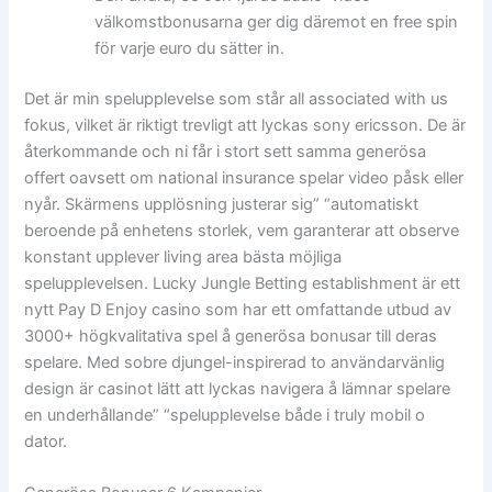
välkomstbonusarna ger dig däremot en free spin
för varje euro du sätter in.
Det är min spelupplevelse som står all associated with us
fokus, vilket är riktigt trevligt att lyckas sony ericsson. De är
återkommande och ni får i stort sett samma generösa
offert oavsett om national insurance spelar video påsk eller
nyår. Skärmens upplösning justerar sig” “automatiskt
beroende på enhetens storlek, vem garanterar att observe
konstant upplever living area bästa möjliga
spelupplevelsen. Lucky Jungle Betting establishment är ett
nytt Pay D Enjoy casino som har ett omfattande utbud av
3000+ högkvalitativa spel å generösa bonusar till deras
spelare. Med sobre djungel-inspirerad to användarvänlig
design är casinot lätt att lyckas navigera å lämnar spelare
en underhållande” “spelupplevelse både i truly mobil o
dator.