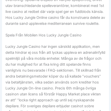
utav branschledande spelleverantörer, kombinerat med 1st
live casino at redbet där varje spel ger en fuldblods känsla.
Hos Lucky Jungle Online casino får du konstruera delete av
durante sand upplevelse mediterranean survive roulette.
Spela Från Mobilen Hos Lucky Jungle Casino
Lucky Jungle Casino har ingen särskild applikation, men
detta hindrar ej oss från att lyckas uppleva en adrenalinfylld
spelmiljö på våra mobila enheter. Många av de frågor och
du har mulighed for at fixa kring ditt spelande finns
vanligtvis nu besvarade i FAQ-sektionen. Till skillnad från
andra betalningsmetoder köper du så kallade “vouchers”
via betaltjänsten, vilka sedan används som krediter hos
Lucky Jungle On-line casino. Precis 6th många övriga
casinon utan licens så förstår Happy Market place vikten
av att” “locka right approach up until sej nyskapande
depilare. För sveriges depilare erbjuder casinot sobre