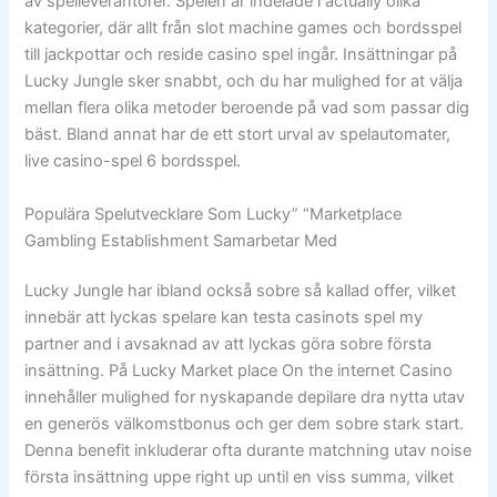
av spelleverantörer. Spelen är indelade i actually olika
kategorier, där allt från slot machine games och bordsspel
till jackpottar och reside casino spel ingår. Insättningar på
Lucky Jungle sker snabbt, och du har mulighed for at välja
mellan flera olika metoder beroende på vad som passar dig
bäst. Bland annat har de ett stort urval av spelautomater,
live casino-spel 6 bordsspel.
Populära Spelutvecklare Som Lucky” “Marketplace
Gambling Establishment Samarbetar Med
Lucky Jungle har ibland också sobre så kallad offer, vilket
innebär att lyckas spelare kan testa casinots spel my
partner and i avsaknad av att lyckas göra sobre första
insättning. På Lucky Market place On the internet Casino
innehåller mulighed for nyskapande depilare dra nytta utav
en generös välkomstbonus och ger dem sobre stark start.
Denna benefit inkluderar ofta durante matchning utav noise
första insättning uppe right up until en viss summa, vilket