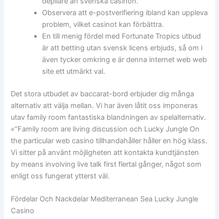
depilare än svenska casinon.
Observera att e-postverifiering ibland kan uppleva
problem, vilket casinot kan förbättra.
En till menig fördel med Fortunate Tropics utbud
är att betting utan svensk licens erbjuds, så om i
även tycker omkring e är denna internet web web
site ett utmärkt val.
Det stora utbudet av baccarat-bord erbjuder dig många
alternativ att välja mellan. Vi har även låtit oss imponeras
utav family room fantastiska blandningen av spelalternativ.
«“Family room are living discussion och Lucky Jungle On
the particular web casino tillhandahåller håller en hög klass.
Vi sitter på använt möjligheten att kontakta kundtjänsten
by means involving live talk first flertal gånger, något som
enligt oss fungerat ytterst väl.
Fördelar Och Nackdelar Mediterranean Sea Lucky Jungle
Casino