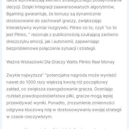
decyzji. Dzięki integracji zaawansowanych algorytmów,
Bgaming gwarantuje, że bonusy są dynamicznie
dostosowane do zachowań graczy, zwiększając
interaktywny wymiar rozgrywki. Plinko co to, czyli “co to
jest Plinko, ” rezonuje z publicznością szukającą zarówno
dreszczyku emocji, jak i autonomii, zapewniając
bezproblemowe połączenie sytuacji i strategii.
Ważne Wskazówki Dla Graczy Watts Plinko Real Money
Zwykle najwyższa” “potencjalna nagroda może wynieść
nawet do 1000 razy większą kwotę niż początkowy
zakład, co zwiększa zaangażowanie gracza. Oceniając
rozkład prawdopodobieństwa piłki, gracze mogą lepiej
przewidywać wyniki. Ponadto, zrozumienie zmienności
odgrywa kluczową rolę w dostosowywaniu swojej strategii
w czasie rzeczywistym.