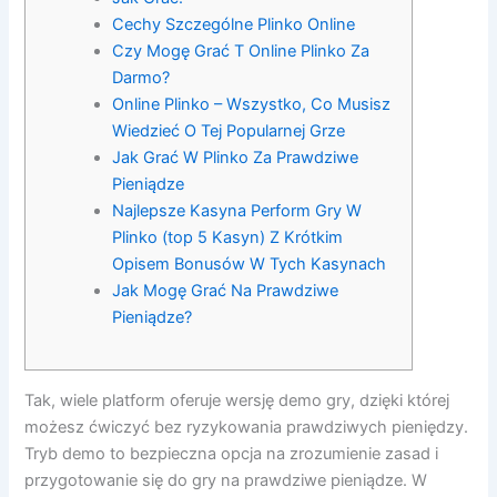
Cechy Szczególne Plinko Online
Czy Mogę Grać T Online Plinko Za
Darmo?
Online Plinko – Wszystko, Co Musisz
Wiedzieć O Tej Popularnej Grze
Jak Grać W Plinko Za Prawdziwe
Pieniądze
Najlepsze Kasyna Perform Gry W
Plinko (top 5 Kasyn) Z Krótkim
Opisem Bonusów W Tych Kasynach
Jak Mogę Grać Na Prawdziwe
Pieniądze?
Tak, wiele platform oferuje wersję demo gry, dzięki której
możesz ćwiczyć bez ryzykowania prawdziwych pieniędzy.
Tryb demo to bezpieczna opcja na zrozumienie zasad i
przygotowanie się do gry na prawdziwe pieniądze. W