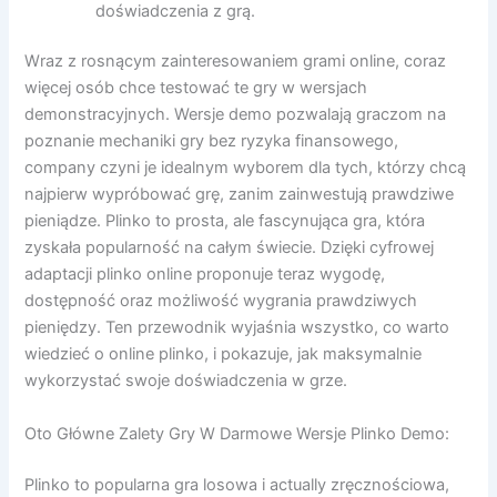
doświadczenia z grą.
Wraz z rosnącym zainteresowaniem grami online, coraz
więcej osób chce testować te gry w wersjach
demonstracyjnych. Wersje demo pozwalają graczom na
poznanie mechaniki gry bez ryzyka finansowego,
company czyni je idealnym wyborem dla tych, którzy chcą
najpierw wypróbować grę, zanim zainwestują prawdziwe
pieniądze. Plinko to prosta, ale fascynująca gra, która
zyskała popularność na całym świecie. Dzięki cyfrowej
adaptacji plinko online proponuje teraz wygodę,
dostępność oraz możliwość wygrania prawdziwych
pieniędzy. Ten przewodnik wyjaśnia wszystko, co warto
wiedzieć o online plinko, i pokazuje, jak maksymalnie
wykorzystać swoje doświadczenia w grze.
Oto Główne Zalety Gry W Darmowe Wersje Plinko Demo:
Plinko to popularna gra losowa i actually zręcznościowa,