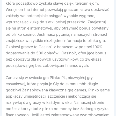
która początkowo zyskała sławę dzięki teleturniejom.
Wersje on the internet pozwalają graczom łatwo obstawiać
zakłady we potencjalnie osiągać wysokie wygrane,
wpuszczając kulkę do siatki pełnej przeszkód. Zarejestruj
się na stronie internetowej, aby otrzymać bonus powitalny
od plinko casino. Jeśli masz pytania, na naszych stronach
znajdziesz wszystkie niezbędne informacje to plinko gra.
Czołowi gracze to Casino1 z bonusem w postaci 100%
dopasowania do 500 dolarów i Casino2, oferujące bonus
bez depozytu dla nowych użytkowników, co zwiększa
początkową grę bez zobowiązań finansowych.
Zanurz się w świecie gra Plinko PL, niezwykłej gry
casualowej, która przykuje Cię do ekranu mhh długie
godziny! Zainspirowana klasyczną grą games, Plinko game
app łączy umiejętności, szczęście i niekończącą się
rozrywkę dla graczy w każdym wieku. Na naszej stronie
możesz korzystać z plinko no money bez żadnego ryzyka
finansowego. Jeśli jesteś zainteresowany wypróbowaniem