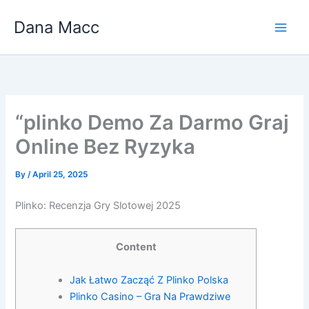
Skip
Dana Macc
to
content
“plinko Demo Za Darmo Graj
Online Bez Ryzyka
By
/
April 25, 2025
Plinko: Recenzja Gry Slotowej 2025
Content
Jak Łatwo Zacząć Z Plinko Polska
Plinko Casino – Gra Na Prawdziwe