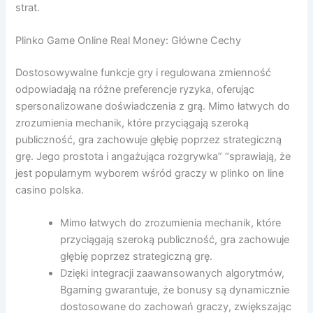
strat.
Plinko Game Online Real Money: Główne Cechy
Dostosowywalne funkcje gry i regulowana zmienność
odpowiadają na różne preferencje ryzyka, oferując
spersonalizowane doświadczenia z grą. Mimo łatwych do
zrozumienia mechanik, które przyciągają szeroką
publiczność, gra zachowuje głębię poprzez strategiczną
grę. Jego prostota i angażująca rozgrywka” “sprawiają, że
jest popularnym wyborem wśród graczy w plinko on line
casino polska.
Mimo łatwych do zrozumienia mechanik, które
przyciągają szeroką publiczność, gra zachowuje
głębię poprzez strategiczną grę.
Dzięki integracji zaawansowanych algorytmów,
Bgaming gwarantuje, że bonusy są dynamicznie
dostosowane do zachowań graczy, zwiększając