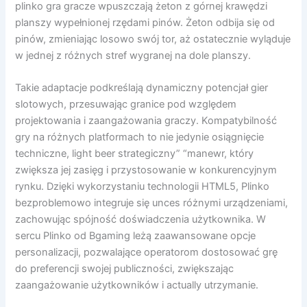
plinko gra gracze wpuszczają żeton z górnej krawędzi
planszy wypełnionej rzędami pinów. Żeton odbija się od
pinów, zmieniając losowo swój tor, aż ostatecznie wyląduje
w jednej z różnych stref wygranej na dole planszy.
Takie adaptacje podkreślają dynamiczny potencjał gier
slotowych, przesuwając granice pod względem
projektowania i zaangażowania graczy. Kompatybilność
gry na różnych platformach to nie jedynie osiągnięcie
techniczne, light beer strategiczny” “manewr, który
zwiększa jej zasięg i przystosowanie w konkurencyjnym
rynku. Dzięki wykorzystaniu technologii HTML5, Plinko
bezproblemowo integruje się unces różnymi urządzeniami,
zachowując spójność doświadczenia użytkownika. W
sercu Plinko od Bgaming leżą zaawansowane opcje
personalizacji, pozwalające operatorom dostosować grę
do preferencji swojej publiczności, zwiększając
zaangażowanie użytkowników i actually utrzymanie.