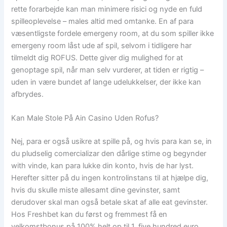
rette forarbejde kan man minimere risici og nyde en fuld
spilleoplevelse – males altid med omtanke. En af para
væsentligste fordele emergeny room, at du som spiller ikke
emergeny room låst ude af spil, selvom i tidligere har
tilmeldt dig ROFUS. Dette giver dig mulighed for at
genoptage spil, når man selv vurderer, at tiden er rigtig –
uden in være bundet af lange udelukkelser, der ikke kan
afbrydes.
Kan Male Stole På Ain Casino Uden Rofus?
Nej, para er også usikre at spille på, og hvis para kan se, in
du pludselig comercializar den dårlige stime og begynder
with vinde, kan para lukke din konto, hvis de har lyst.
Herefter sitter på du ingen kontrolinstans til at hjælpe dig,
hvis du skulle miste allesamt dine gevinster, samt
derudover skal man også betale skat af alle eat gevinster.
Hos Freshbet kan du først og fremmest få en
velkomstbonus på 100% helt op til 1. five hundred euro