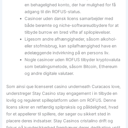
en behagelighed konto, der har mulighed for få
adgang til din ROFUS-status.
Casinoer uden dansk licens samarbejder med
både berømte og niche-softwareudbydere for at
tilbyde burrow en bred vifte af spiloplevelser.
Ligesom andre afhængigheder, såsom alkohol-
eller stofmisbrug, kan spilafhængighed have en
ødelæggende indvirkning på en persons liv.
Nogle casinoer uden ROFUS tilbyder kryptovaluta
som betalingsmetode, såsom Bitcoin, Ethereum
og andre digitale valutaer.
Som ainsi que licenseret casino underneath Curacaos love,
understreger Stay Casino stay engagement i in tilbyde en
lovlig og reguleret spilleplatform uden om ROFUS. Denne
licens sikrer en retfærdig spilpraksis og pålidelighed, hvad
for et appellerer til spillere, der søger ou sikkert sted in
placere deres indsatser. Stay Casinos cristalino drift og
fokus på kundesikkerhed fremhæver deres dedikation until