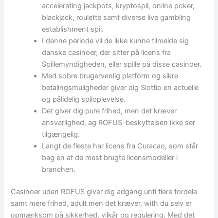
accelerating jackpots, kryptospil, online poker,
blackjack, roulette samt diverse live gambling
establishment spil.
I denne periode vil de ikke kunne tilmelde sig
danske casinoer, der sitter på licens fra
Spillemyndigheden, eller spille på disse casinoer.
Med sobre brugervenlig platform og sikre
betalingsmuligheder giver dig Slottio en actuelle
og pålidelig spiloplevelse.
Det giver dig pure frihed, men det kræver
ansvarlighed, ag ROFUS-beskyttelsen ikke ser
tilgængelig.
Langt de fleste har licens fra Curacao, som står
bag en af de mest brugte licensmodeller i
branchen.
Casinoer uden ROFUS giver dig adgang unti flere fordele
samt mere frihed, adult men det kræver, with du selv er
opmærksom på sikkerhed, vilkår og regulering. Med det