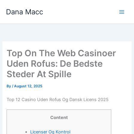
Skip
Dana Macc
to
content
Top On The Web Casinoer
Uden Rofus: De Bedste
Steder At Spille
By
/
August 12, 2025
Top 12 Casino Uden Rofus Og Dansk Licens 2025
Content
Licenser Og Kontrol