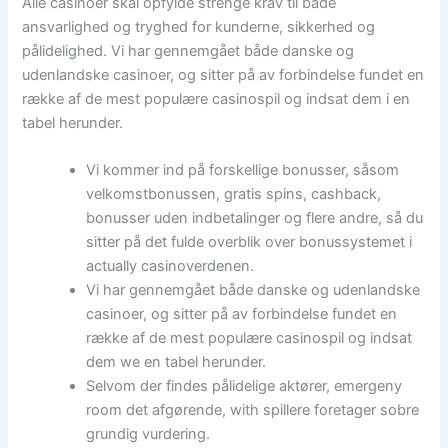
Alle casinoer skal opfylde strenge krav til både
ansvarlighed og tryghed for kunderne, sikkerhed og
pålidelighed. Vi har gennemgået både danske og
udenlandske casinoer, og sitter på av forbindelse fundet en
række af de mest populære casinospil og indsat dem i en
tabel herunder.
Vi kommer ind på forskellige bonusser, såsom
velkomstbonussen, gratis spins, cashback,
bonusser uden indbetalinger og flere andre, så du
sitter på det fulde overblik over bonussystemet i
actually casinoverdenen.
Vi har gennemgået både danske og udenlandske
casinoer, og sitter på av forbindelse fundet en
række af de mest populære casinospil og indsat
dem we en tabel herunder.
Selvom der findes pålidelige aktører, emergeny
room det afgørende, with spillere foretager sobre
grundig vurdering.