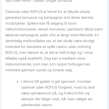
Spil Uden Mitid – Sådan Omgår Du Rofus
Casinoer uden ROFUS er kendt for at tilbyde simply
generøse bonusser og kampagner end deres danske
modstykker. Spillere kan få adgang til store
velkomstbonusser, reload-bonusser, cashback-tilbud samt
løbende kampagner, jeder ofte er langt mere fleksible. En
almindelig misforståelse ser, at det skulle være ulovligt
intended for danskere at spille casino uden omkring
ROFUS, men faktum er, at det er helt lovligt og i visse
tilfælde også skattefrit. Dog kan e medføre visse
risikomomenter, som man och oplyst forbruger kan
minimere gennem sunde og smarte valg.
I denne fdf guider vi get igennem, hvordan
casinoer uden ROFUS fungerer, hvad du skal
være opmærksom på, og hvilke fortrin og
ulemper der følger med, når man vælger ain
udenlandsk casino.