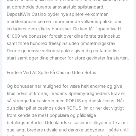
at opretholde durante ansvarsfuld spilstandard.
DepositWin Casino byder nye spillere velkommen
mediterranean sea en imponerende velkomstpakke, der
inkluderer zero sticky bonusser. Du kan få” “operative til
€1000 we bonusser fordelt over dine første tre indskud
samt three hundred freespins uden omsætningskrav.
Denne generøse velkomstpakke giver dig en fantastisk
start samt øger dine chancer for store gevinster fra starten.
Fordele Ved At Spille På Casino Uden Rofus
Og bonusser har mulighed for være helt enorme og give
titusindvis af kroner, imedens Spillemyndighedens krav er
så strenge for casinoer med ROFUS og dansk licens. Når
du spiller på et casinos uden ROFUS, im or her det vigtigt
from kende de mest populære og pålidelige
betalingsmetoder. Udenlandske casinoer tilbyder ofte ainsi
que langt bredere udvalg end danske udbydere – både until