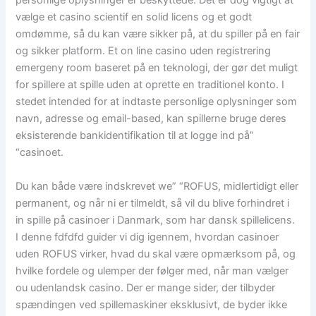
personlige oplysninger er beskyttede. Det er dog vigtigt at
vælge et casino scientif en solid licens og et godt
omdømme, så du kan være sikker på, at du spiller på en fair
og sikker platform. Et on line casino uden registrering
emergeny room baseret på en teknologi, der gør det muligt
for spillere at spille uden at oprette en traditionel konto. I
stedet intended for at indtaste personlige oplysninger som
navn, adresse og email-based, kan spillerne bruge deres
eksisterende bankidentifikation til at logge ind på”
“casinoet.
Du kan både være indskrevet we” “ROFUS, midlertidigt eller
permanent, og når ni er tilmeldt, så vil du blive forhindret i
in spille på casinoer i Danmark, som har dansk spillelicens.
I denne fdfdfd guider vi dig igennem, hvordan casinoer
uden ROFUS virker, hvad du skal være opmærksom på, og
hvilke fordele og ulemper der følger med, når man vælger
ou udenlandsk casino. Der er mange sider, der tilbyder
spændingen ved spillemaskiner eksklusivt, de byder ikke