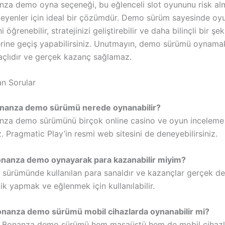
za demo oyna seçeneği, bu eğlenceli slot oyununu risk a
eyenler için ideal bir çözümdür. Demo sürüm sayesinde oy
 öğrenebilir, stratejinizi geliştirebilir ve daha bilinçli bir ş
erine geçiş yapabilirsiniz. Unutmayın, demo sürümü oynam
çlıdır ve gerçek kazanç sağlamaz.
an Sorular
onanza demo sürümü nerede oynanabilir?
za demo sürümünü birçok online casino ve oyun inceleme 
iz. Pragmatic Play’in resmi web sitesini de deneyebilirsiniz.
onanza demo oynayarak para kazanabilir miyim?
 sürümünde kullanılan para sanaldır ve kazançlar gerçek değ
k yapmak ve eğlenmek için kullanılabilir.
onanza demo sürümü mobil cihazlarda oynanabilir mi?
t Bonanza demo sürümü hem masaüstü hem de mobil cihaz