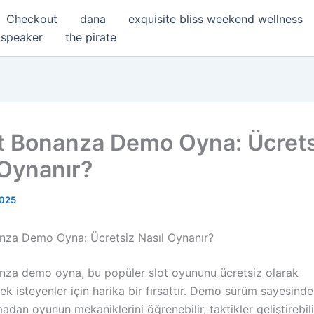
Checkout
dana
exquisite bliss weekend wellness
speaker
the pirate
 Bonanza Demo Oyna: Ücrets
 Oynanır?
2025
za Demo Oyna: Ücretsiz Nasıl Oynanır?
za demo oyna, bu popüler slot oyununu ücretsiz olarak
k isteyenler için harika bir fırsattır. Demo sürüm sayesind
dan oyunun mekaniklerini öğrenebilir, taktikler geliştirebili