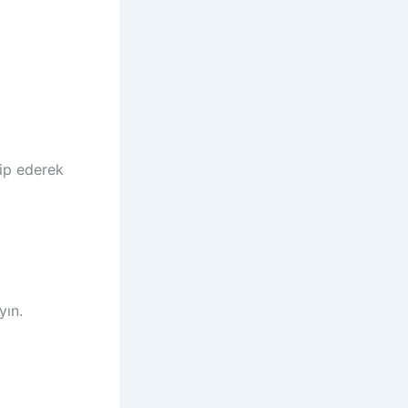
ip ederek
yın.