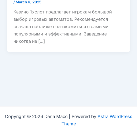
/
March 6, 2025
Казино 1хслот предлагает игрокам большой
выбор игровых автоматов. Рекомендуется
сначала поближе познакомиться с самыми
популярными и эффективными. Заведение
никогда не […]
Copyright © 2026 Dana Macc | Powered by
Astra WordPress
Theme