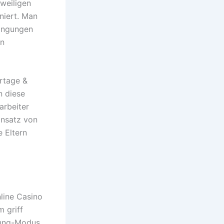
weiligen
niert. Man
dingungen
en
rtage &
n diese
arbeiter
insatz von
 Eltern
line Casino
 griff
bung-Modus