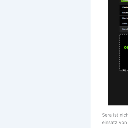
Sera ist ni
einsatz von