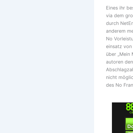
Eines ihr b
via dem gro
durch NetEn
anderem meh
No Vorleist
einsatz von
über „Mein 
autoren den
Abschlagzah
nicht mögli
des No Fran