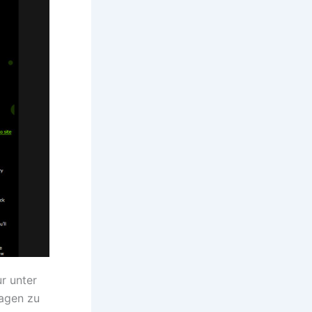
r unter
ragen zu