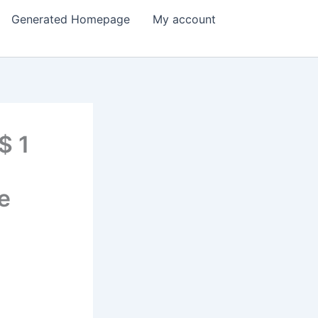
Generated Homepage
My account
$ 1
e