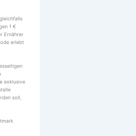
leichfalls
gen 1 €
er Ernährer
hode erlebt
esseitigen
n
e exklusive
telle
rden soll,
stmark