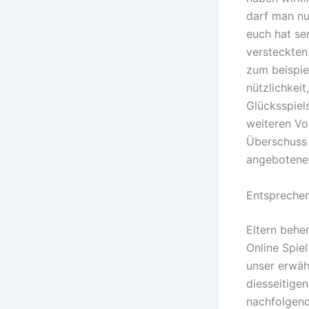
darf man nu
euch hat se
versteckten 
zum beispiel
nützlichkei
Glücksspiels
weiteren Vo
Überschuss 
angebotene
Entsprechen
Eltern behe
Online Spie
unser erwäh
diesseitige
nachfolgend