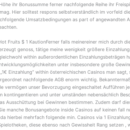
 Höhe ihr Bonussumme ferner nachfolgende Reihe ihr Freispi
mag. Hier solltest respons selbstverständlich im vorfeld di
achfolgende Umsatzbedingungen as part of angewandten 
eachten.
Ferner falls meinereiner mich durch d
erzeugt genoss, tätige meine wenigkeit größere Einzahlung
 gleichwohl within außerordentlichen Einzahlungsbeträgen h
ntwicklungsmöglichkeiten unter insbesondere große Gewinn
 „1€ Einzahlung“ within österreichischen Casinos man sagt, 
ergeordnet nachfolgende AGB enorm wichtig. Bekannterma
e vermögen unser Bevorzugung eingeschaltet Aufführen je
n kontingentieren und unter umständen nebensächlich Be
das Ausschüttung bei Gewinnen bestimmen. Zudem darf die
 Sie manche Bonusangebote inside Casinos auf keinen fall n
, da hierbei mehrfach folgende min. Casinos via 1 Einzahlun
Spielotheken, diese ebenso nach Gewissheit Rang setzen , w