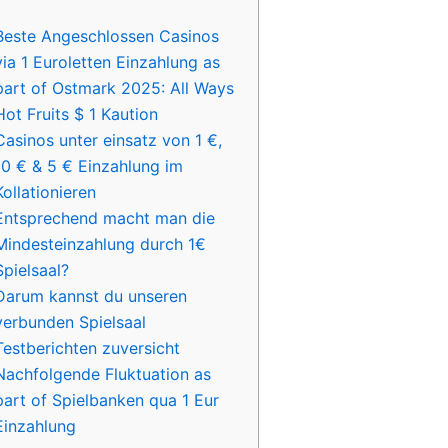
Beste Angeschlossen Casinos
via 1 Euroletten Einzahlung as
part of Ostmark 2025: All Ways
Hot Fruits $ 1 Kaution
Casinos unter einsatz von 1 €,
10 € & 5 € Einzahlung im
Kollationieren
Entsprechend macht man die
Mindesteinzahlung durch 1€
Spielsaal?
Darum kannst du unseren
verbunden Spielsaal
Testberichten zuversicht
Nachfolgende Fluktuation as
part of Spielbanken qua 1 Eur
Einzahlung