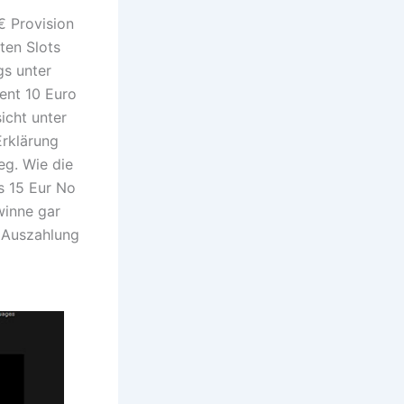
€ Provision
ten Slots
gs unter
ent 10 Euro
icht unter
Erklärung
eg. Wie die
s 15 Eur No
winne gar
e Auszahlung