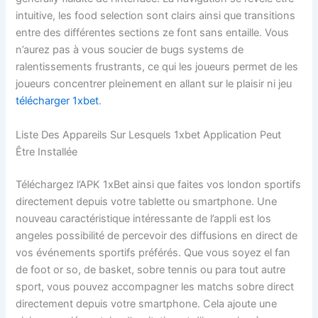
intuitive, les food selection sont clairs ainsi que transitions
entre des différentes sections ze font sans entaille. Vous
n’aurez pas à vous soucier de bugs systems de
ralentissements frustrants, ce qui les joueurs permet de les
joueurs concentrer pleinement en allant sur le plaisir ni jeu
télécharger 1xbet
.
Liste Des Appareils Sur Lesquels 1xbet Application Peut
Être Installée
Téléchargez l’APK 1xBet ainsi que faites vos london sportifs
directement depuis votre tablette ou smartphone. Une
nouveau caractéristique intéressante de l’appli est los
angeles possibilité de percevoir des diffusions en direct de
vos événements sportifs préférés. Que vous soyez el fan
de foot or so, de basket, sobre tennis ou para tout autre
sport, vous pouvez accompagner les matchs sobre direct
directement depuis votre smartphone. Cela ajoute une