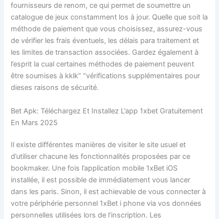
fournisseurs de renom, ce qui permet de soumettre un
catalogue de jeux constamment los à jour. Quelle que soit la
méthode de paiement que vous choisissez, assurez-vous
de vérifier les frais éventuels, les délais para traitement et
les limites de transaction associées. Gardez également à
l’esprit la cual certaines méthodes de paiement peuvent
être soumises à kklk” “vérifications supplémentaires pour
dieses raisons de sécurité.
Bet Apk: Téléchargez Et Installez L’app 1xbet Gratuitement
En Mars 2025
Il existe différentes manières de visiter le site usuel et
d’utiliser chacune les fonctionnalités proposées par ce
bookmaker. Une fois l’application mobile 1xBet iOS
installée, il est possible de immédiatement vous lancer
dans les paris. Sinon, il est achievable de vous connecter à
votre périphérie personnel 1xBet i phone via vos données
personnelles utilisées lors de l’inscription. Les