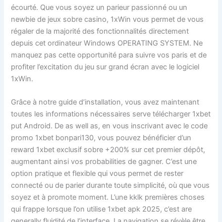
écourté. Que vous soyez un parieur passionné ou un
newbie de jeux sobre casino, 1xWin vous permet de vous
régaler de la majorité des fonctionnalités directement
depuis cet ordinateur Windows OPERATING SYSTEM. Ne
manquez pas cette opportunité para suivre vos paris et de
profiter l’excitation du jeu sur grand écran avec le logiciel
1xWin.
Grâce à notre guide d’installation, vous avez maintenant
toutes les informations nécessaires serve télécharger 1xbet
put Android. De as well as, en vous inscrivant avec le code
promo 1xbet bonpari130, vous pouvez bénéficier d’un
reward 1xbet exclusif sobre +200% sur cet premier dépôt,
augmentant ainsi vos probabilities de gagner. C’est une
option pratique et flexible qui vous permet de rester
connecté ou de parier durante toute simplicité, où que vous
soyez et à promote moment. L’une kklk premières choses
qui frappe lorsque l’on utilise 1xbet apk 2025, c’est are
generally fluidité de l’interface. La navigation se révèle être