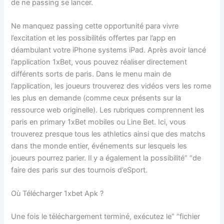
de ne passing se lancer.
Ne manquez passing cette opportunité para vivre
l’excitation et les possibilités offertes par l’app en
déambulant votre iPhone systems iPad. Après avoir lancé
l’application 1xBet, vous pouvez réaliser directement
différents sorts de paris. Dans le menu main de
l’application, les joueurs trouverez des vidéos vers les rome
les plus en demande (comme ceux présents sur la
ressource web originelle). Les rubriques comprennent les
paris en primary 1xBet mobiles ou Line Bet. Ici, vous
trouverez presque tous les athletics ainsi que des matchs
dans the monde entier, événements sur lesquels les
joueurs pourrez parier. Il y a également la possibilité” “de
faire des paris sur des tournois d’eSport.
Où Télécharger 1xbet Apk ?
Une fois le téléchargement terminé, exécutez le” “fichier