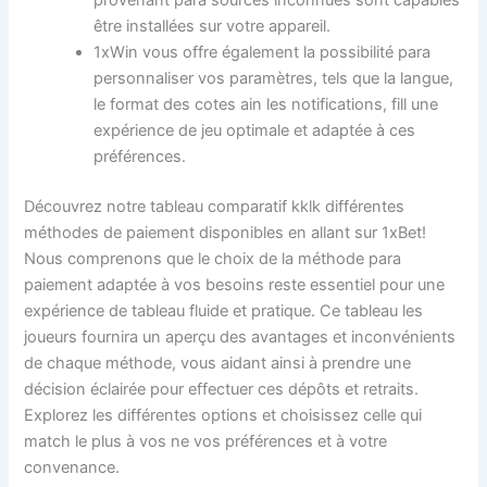
être installées sur votre appareil.
1xWin vous offre également la possibilité para
personnaliser vos paramètres, tels que la langue,
le format des cotes ain les notifications, fill une
expérience de jeu optimale et adaptée à ces
préférences.
Découvrez notre tableau comparatif kklk différentes
méthodes de paiement disponibles en allant sur 1xBet!
Nous comprenons que le choix de la méthode para
paiement adaptée à vos besoins reste essentiel pour une
expérience de tableau fluide et pratique. Ce tableau les
joueurs fournira un aperçu des avantages et inconvénients
de chaque méthode, vous aidant ainsi à prendre une
décision éclairée pour effectuer ces dépôts et retraits.
Explorez les différentes options et choisissez celle qui
match le plus à vos ne vos préférences et à votre
convenance.