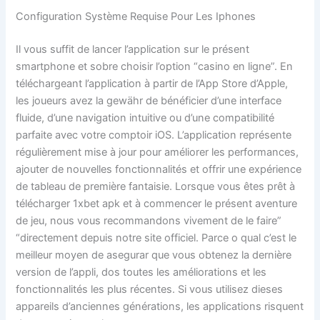
Configuration Système Requise Pour Les Iphones
Il vous suffit de lancer l’application sur le présent
smartphone et sobre choisir l’option “casino en ligne”. En
téléchargeant l’application à partir de l’App Store d’Apple,
les joueurs avez la gewähr de bénéficier d’une interface
fluide, d’une navigation intuitive ou d’une compatibilité
parfaite avec votre comptoir iOS. L’application représente
régulièrement mise à jour pour améliorer les performances,
ajouter de nouvelles fonctionnalités et offrir une expérience
de tableau de première fantaisie. Lorsque vous êtes prêt à
télécharger 1xbet apk et à commencer le présent aventure
de jeu, nous vous recommandons vivement de le faire”
“directement depuis notre site officiel. Parce o qual c’est le
meilleur moyen de asegurar que vous obtenez la dernière
version de l’appli, dos toutes les améliorations et les
fonctionnalités les plus récentes. Si vous utilisez dieses
appareils d’anciennes générations, les applications risquent