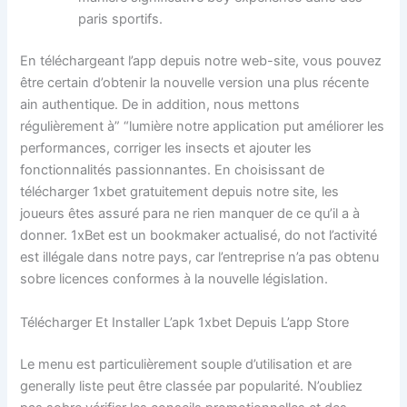
paris sportifs.
En téléchargeant l’app depuis notre web-site, vous pouvez
être certain d’obtenir la nouvelle version una plus récente
ain authentique. De in addition, nous mettons
régulièrement à” “lumière notre application put améliorer les
performances, corriger les insects et ajouter les
fonctionnalités passionnantes. En choisissant de
télécharger 1xbet gratuitement depuis notre site, les
joueurs êtes assuré para ne rien manquer de ce qu’il a à
donner. 1xBet est un bookmaker actualisé, do not l’activité
est illégale dans notre pays, car l’entreprise n’a pas obtenu
sobre licences conformes à la nouvelle législation.
Télécharger Et Installer L’apk 1xbet Depuis L’app Store
Le menu est particulièrement souple d’utilisation et are
generally liste peut être classée par popularité. N’oubliez