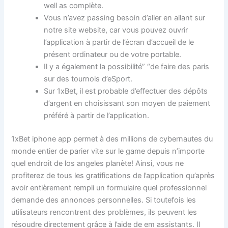
well as complète.
Vous n’avez passing besoin d’aller en allant sur
notre site website, car vous pouvez ouvrir
l’application à partir de l’écran d’accueil de le
présent ordinateur ou de votre portable.
Il y a également la possibilité” “de faire des paris
sur des tournois d’eSport.
Sur 1xBet, il est probable d’effectuer des dépôts
d’argent en choisissant son moyen de paiement
préféré à partir de l’application.
1xBet iphone app permet à des millions de cybernautes du
monde entier de parier vite sur le game depuis n’importe
quel endroit de los angeles planète! Ainsi, vous ne
profiterez de tous les gratifications de l’application qu’après
avoir entièrement rempli un formulaire quel professionnel
demande des annonces personnelles. Si toutefois les
utilisateurs rencontrent des problèmes, ils peuvent les
résoudre directement grâce à l’aide de em assistants. Il