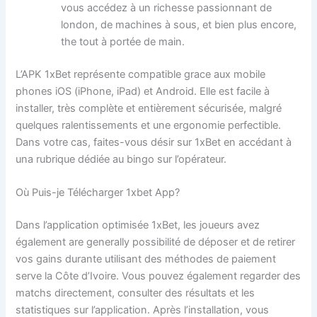
vous accédez à un richesse passionnant de
london, de machines à sous, et bien plus encore,
the tout à portée de main.
L’APK 1xBet représente compatible grace aux mobile
phones iOS (iPhone, iPad) et Android. Elle est facile à
installer, très complète et entièrement sécurisée, malgré
quelques ralentissements et une ergonomie perfectible.
Dans votre cas, faites-vous désir sur 1xBet en accédant à
una rubrique dédiée au bingo sur l’opérateur.
Où Puis-je Télécharger 1xbet App?
Dans l’application optimisée 1xBet, les joueurs avez
également are generally possibilité de déposer et de retirer
vos gains durante utilisant des méthodes de paiement
serve la Côte d’Ivoire. Vous pouvez également regarder des
matchs directement, consulter des résultats et les
statistiques sur l’application. Après l’installation, vous