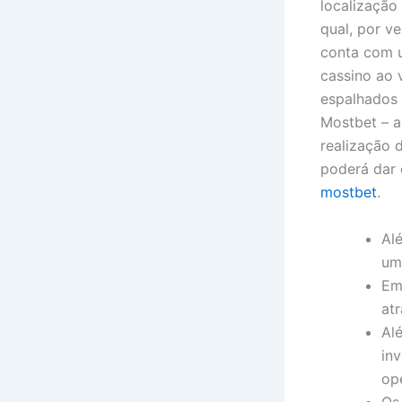
localização
qual, por v
conta com u
cassino ao 
espalhados 
Mostbet – a
realização 
poderá dar 
mostbet
.
Al
um
Em
at
Alé
in
op
Os