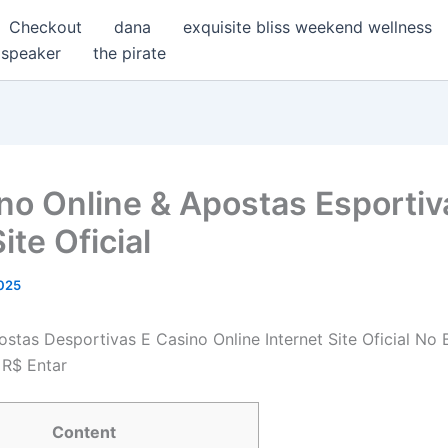
Checkout
dana
exquisite bliss weekend wellness
speaker
the pirate
no Online & Apostas Esportiv
te Oficial
025
stas Desportivas E Casino Online Internet Site Oficial No B
 R$ Entar
Content