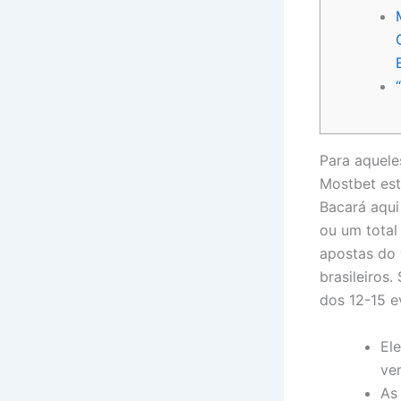
Para aquele
Mostbet est
Bacará aqui
ou um total
apostas do 
brasileiros
dos 12-15 
El
ve
As 