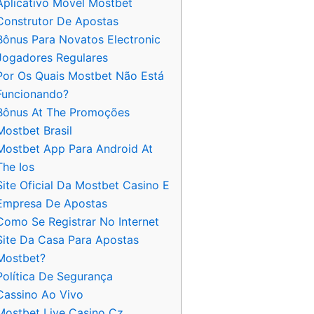
Aplicativo Móvel Mostbet
Construtor De Apostas
Bônus Para Novatos Electronic
Jogadores Regulares
Por Os Quais Mostbet Não Está
Funcionando?
Bônus At The Promoções
Mostbet Brasil
Mostbet App Para Android At
The Ios
Site Oficial Da Mostbet Casino E
Empresa De Apostas
Como Se Registrar No Internet
Site Da Casa Para Apostas
Mostbet?
Política De Segurança
Cassino Ao Vivo
Mostbet Live Casino Cz