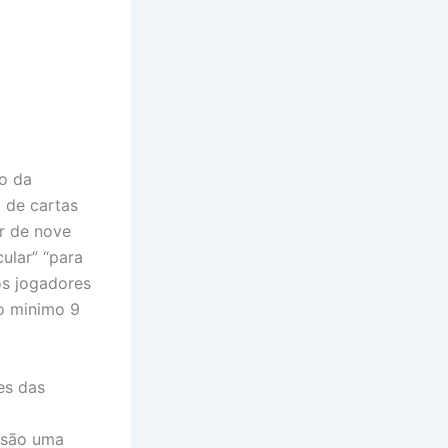
to da
 de cartas
or de nove
ular” “para
os jogadores
lo minimo 9
es das
, são uma