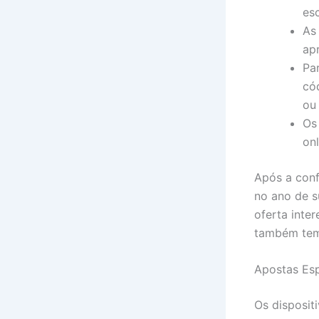
es
As
apr
Pa
có
ou 
Os
on
Após a conf
no ano de s
oferta inte
também tem
Apostas Esp
Os disposit