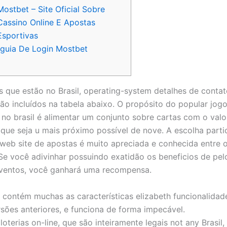
Mostbet – Site Oficial Sobre
Cassino Online E Apostas
Esportivas
“guia De Login Mostbet
s que estão no Brasil, operating-system detalhes de conta
ão incluídos na tabela abaixo. O propósito do popular jogo
 no brasil é alimentar um conjunto sobre cartas com o val
 que seja u mais próximo possível de nove. A escolha partic
web site de apostas é muito apreciada e conhecida entre 
. Se você adivinhar possuindo exatidão os beneficios de pe
eventos, você ganhará uma recompensa.
e contém muchas as características elizabeth funcionalidad
rsões anteriores, e funciona de forma impecável.
loterias on-line, que são inteiramente legais not any Brasil