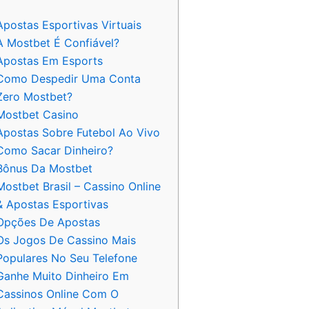
Apostas Esportivas Virtuais
A Mostbet É Confiável?
Apostas Em Esports
Como Despedir Uma Conta
Zero Mostbet?
Mostbet Casino
Apostas Sobre Futebol Ao Vivo
Como Sacar Dinheiro?
Bônus Da Mostbet
Mostbet Brasil – Cassino Online
& Apostas Esportivas
Opções De Apostas
Os Jogos De Cassino Mais
Populares No Seu Telefone
Ganhe Muito Dinheiro Em
Cassinos Online Com O