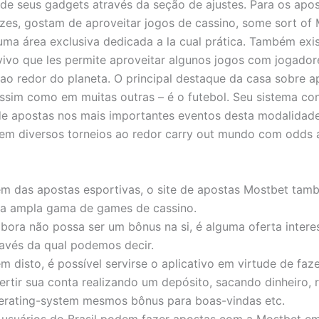
 de seus gadgets através da seção de ajustes. Para os apo
ezes, gostam de aproveitar jogos de cassino, some sort of
ma área exclusiva dedicada a la cual prática. Também exi
vivo que les permite aproveitar algunos jogos com jogador
ao redor do planeta. O principal destaque da casa sobre a
ssim como em muitas outras – é o futebol. Seu sistema co
de apostas nos mais importantes eventos desta modalidad
em diversos torneios ao redor carry out mundo com odds a
ém das apostas esportivas, o site de apostas Mostbet tam
a ampla gama de games de cassino.
bora não possa ser um bônus na si, é alguma oferta intere
ravés da qual podemos decir.
m disto, é possível servirse o aplicativo em virtude de faz
vertir sua conta realizando um depósito, sacando dinheiro,
erating-system mesmos bônus para boas-vindas etc.
 usuários do Brasil podem fazer apostas com a Mostbet 