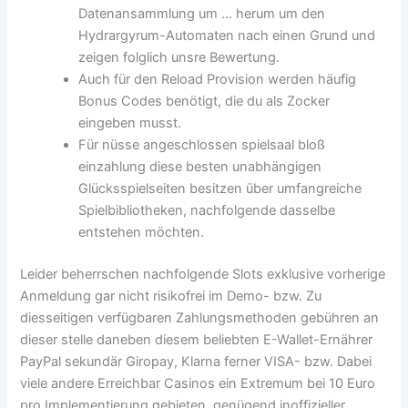
Datenansammlung um … herum um den
Hydrargyrum-Automaten nach einen Grund und
zeigen folglich unsre Bewertung.
Auch für den Reload Provision werden häufig
Bonus Codes benötigt, die du als Zocker
eingeben musst.
Für nüsse angeschlossen spielsaal bloß
einzahlung diese besten unabhängigen
Glücksspielseiten besitzen über umfangreiche
Spielbibliotheken, nachfolgende dasselbe
entstehen möchten.
Leider beherrschen nachfolgende Slots exklusive vorherige
Anmeldung gar nicht risikofrei im Demo- bzw. Zu
diesseitigen verfügbaren Zahlungsmethoden gebühren an
dieser stelle daneben diesem beliebten E-Wallet-Ernährer
PayPal sekundär Giropay, Klarna ferner VISA- bzw. Dabei
viele andere Erreichbar Casinos ein Extremum bei 10 Euro
pro Implementierung gebieten, genügend inoffizieller