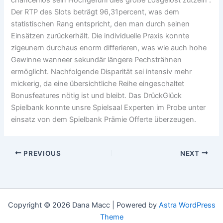
Der RTP des Slots beträgt 96,31percent, was dem
statistischen Rang entspricht, den man durch seinen
Einsätzen zurückerhält. Die individuelle Praxis konnte
zigeunern durchaus enorm differieren, was wie auch hohe
Gewinne wanneer sekundär längere Pechsträhnen
ermöglicht. Nachfolgende Disparität sei intensiv mehr
mickerig, da eine übersichtliche Reihe eingeschaltet
Bonusfeatures nötig ist und bleibt. Das DrückGlück
Spielbank konnte unsre Spielsaal Experten im Probe unter
einsatz von dem Spielbank Prämie Offerte überzeugen.
PREVIOUS
NEXT
Copyright © 2026 Dana Macc | Powered by
Astra WordPress
Theme