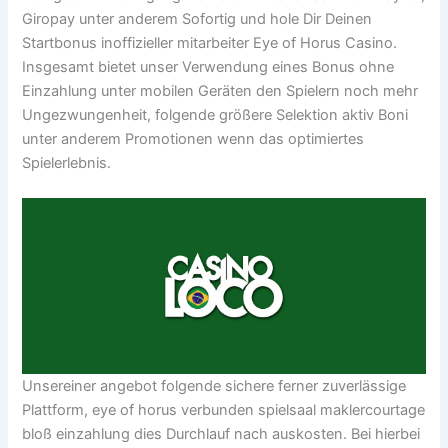
Giropay unter anderem Sofortig und hole Dir Deinen
Startbonus inoffizieller mitarbeiter Eye of Horus Casino.
Insgesamt bietet unser Verwendung eines Bonus ohne
Einzahlung unter mobilen Geräten den Spielern noch mehr
Ungezwungenheit, folgende größere Selektion aktiv Boni
unter anderem Promotionen wenn das optimiertes
Spielerlebnis.
Unsereiner angebot folgende sichere ferner zuverlässige
Plattform, eye of horus verbunden spielsaal maklercourtage
bloß einzahlung dies Durchlauf nach auskosten. Bei hierbei