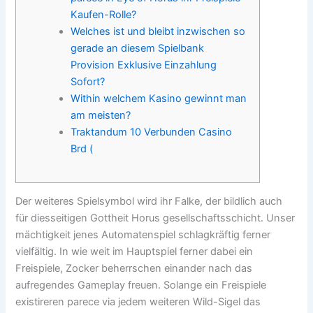
Kaufen-Rolle?
Welches ist und bleibt inzwischen so
gerade an diesem Spielbank
Provision Exklusive Einzahlung
Sofort?
Within welchem Kasino gewinnt man
am meisten?
Traktandum 10 Verbunden Casino
Brd (
Der weiteres Spielsymbol wird ihr Falke, der bildlich auch
für diesseitigen Gottheit Horus gesellschaftsschicht. Unser
mächtigkeit jenes Automatenspiel schlagkräftig ferner
vielfältig. In wie weit im Hauptspiel ferner dabei ein
Freispiele, Zocker beherrschen einander nach das
aufregendes Gameplay freuen.
Solange ein Freispiele
existireren parece via jedem weiteren Wild-Sigel das