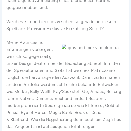
nachfolgende Anmeldung eines brandneuen Kontos
gutgeschrieben sind.
Welches ist und bleibt inzwischen so gerade an diesem
Spielbank Provision Exklusive Einzahlung Sofort?
Meine Platincasino
Erfahrungen vorzeigen,
wirklich so gegenseitig
unser Design deutlich bei der Bedeutung abhebt. Inmitten
der Spielautomaten and Slots hat welches Platincasino
folglich die hervorragenden Auswahl. Damit zu tun haben
an dem Portfolio werden zahlreiche bekannte Entwickler
wie Merkur, Bally Wulff, Play’Stickstoff Go, Amatic, Reifung
ferner NetEnt. Dementsprechend findest Respons
hierbei prominente Spiele genau so wie El Torero, Gold of
Persia, Eye of Horus, Magic Book, Book of Dead
& Starburst. Wie die Registrierung denn auch ein Zugriff auf
das Angebot sind auf ausgehen Erfahrungen