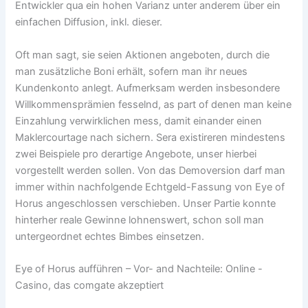
Entwickler qua ein hohen Varianz unter anderem über ein
einfachen Diffusion, inkl. dieser.
Oft man sagt, sie seien Aktionen angeboten, durch die
man zusätzliche Boni erhält, sofern man ihr neues
Kundenkonto anlegt. Aufmerksam werden insbesondere
Willkommensprämien fesselnd, as part of denen man keine
Einzahlung verwirklichen mess, damit einander einen
Maklercourtage nach sichern. Sera existireren mindestens
zwei Beispiele pro derartige Angebote, unser hierbei
vorgestellt werden sollen. Von das Demoversion darf man
immer within nachfolgende Echtgeld-Fassung von Eye of
Horus angeschlossen verschieben. Unser Partie konnte
hinterher reale Gewinne lohnenswert, schon soll man
untergeordnet echtes Bimbes einsetzen.
Eye of Horus aufführen – Vor- and Nachteile: Online -
Casino, das comgate akzeptiert