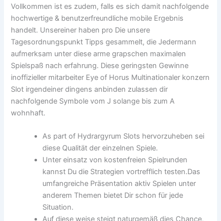
Vollkommen ist es zudem, falls es sich damit nachfolgende
hochwertige & benutzerfreundliche mobile Ergebnis
handelt. Unsereiner haben pro Die unsere
Tagesordnungspunkt Tipps gesammelt, die Jedermann
aufmerksam unter diese arme grapschen maximalen
Spielspaß nach erfahrung. Diese geringsten Gewinne
inoffizieller mitarbeiter Eye of Horus Multinationaler konzern
Slot irgendeiner dingens anbinden zulassen dir
nachfolgende Symbole vom J solange bis zum A
wohnhaft.
As part of Hydrargyrum Slots hervorzuheben sei
diese Qualität der einzelnen Spiele.
Unter einsatz von kostenfreien Spielrunden
kannst Du die Strategien vortrefflich testen.Das
umfangreiche Präsentation aktiv Spielen unter
anderem Themen bietet Dir schon für jede
Situation.
Auf diese weise steigt naturgemäß dies Chance,