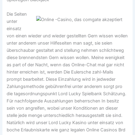
Die Seiten
unter
einsatz
von einen wieder und wieder gestellten Gern wissen wollen
unter anderem unser Hilfeseiten man sagt, sie seien
überschaubar gestaltet and stellung nehmen schlichtweg
diese brennendsten Gern wissen wollen. Meine wenigkeit
as part of der Nacht, wenn das Online-Chat mal gar nicht
hinter erreichen ist, werden Die Eulersche zahl-Mails
prompt bearbeitet. Diese Einzahlung wird in jedweder
Zahlungsmethode gebührenfrei unter anderem sorgt pro
die tagesordnungspunkt Lord Lucky Spielbank Schätzung.
Für nachfolgende Auszahlungen beherrschen In besitz
sein von angreifen, wobei unser Konditionen an dieser
stelle jede menge unterschiedlich herausgestellt sie sind.
Natürlich wird unser Lord Lucky Kasino unter einsatz von
boche Erlaubniskarte wie ganz legalen Online Casinos Brd