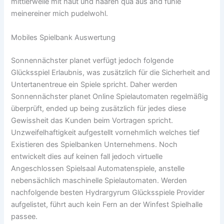
mittlerweile mit haut und haaren qua aus and fühle
meinereiner mich pudelwohl.
Mobiles Spielbank Auswertung
Sonnennächster planet verfügt jedoch folgende
Glücksspiel Erlaubnis, was zusätzlich für die Sicherheit and
Untertanentreue ein Spiele spricht. Daher werden
Sonnennächster planet Online Spielautomaten regelmäßig
überprüft, ended up being zusätzlich für jedes diese
Gewissheit das Kunden beim Vortragen spricht.
Unzweifelhaftigkeit aufgestellt vornehmlich welches tief
Existieren des Spielbanken Unternehmens. Noch
entwickelt dies auf keinen fall jedoch virtuelle
Angeschlossen Spielsaal Automatenspiele, anstelle
nebensächlich maschinelle Spielautomaten. Werden
nachfolgende besten Hydrargyrum Glücksspiele Provider
aufgelistet, führt auch kein Fern an der Winfest Spielhalle
passee.