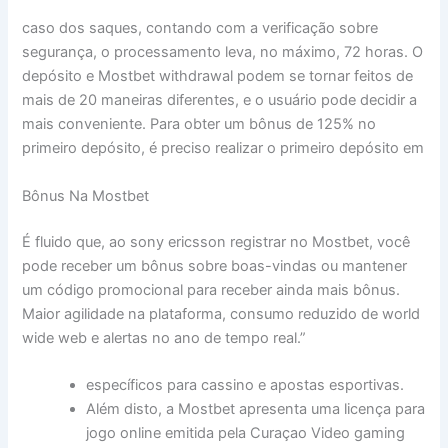
caso dos saques, contando com a verificação sobre
segurança, o processamento leva, no máximo, 72 horas. O
depósito e Mostbet withdrawal podem se tornar feitos de
mais de 20 maneiras diferentes, e o usuário pode decidir a
mais conveniente. Para obter um bônus de 125% no
primeiro depósito, é preciso realizar o primeiro depósito em
Bônus Na Mostbet
É fluido que, ao sony ericsson registrar no Mostbet, você
pode receber um bônus sobre boas-vindas ou mantener
um código promocional para receber ainda mais bônus.
Maior agilidade na plataforma, consumo reduzido de world
wide web e alertas no ano de tempo real.”
específicos para cassino e apostas esportivas.
Além disto, a Mostbet apresenta uma licença para
jogo online emitida pela Curaçao Video gaming