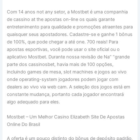
Com 14 anos not any setor, a Mostbet é uma companhia
de cassino at the apostas on-line os quais garante
entretenimento para qualidade e promoções atraentes para
quaisquer seus apostadores. Cadastre-se e ganhe 1 bônus
de 100%, que pode chegar a até one. 700 reais! Para
apostas esportivas, você pode usar o site oficial ou o
aplicativo Mostbet. Durante nossa revisão de Na” “grande
parte dos cassinosbet, havia mais de 100 opções,
incluindo games de mesa, slot machines e jogos ao vivo
onde operating-system jogadores podem jogar com
dealers ao vivo via web cam. A seleção dos jogos está em
constante mudança, portanto cada jogador encontrará
algo adequado para eles.
Mostbet – Um Melhor Casino Elizabeth Site De Apostas
Online Do Brasil
A oferta é um pouco distinto do bônus de depósito padrão,