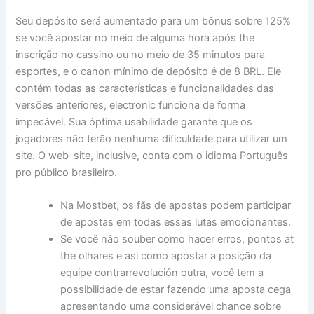
Seu depósito será aumentado para um bônus sobre 125%
se você apostar no meio de alguma hora após the
inscrição no cassino ou no meio de 35 minutos para
esportes, e o canon mínimo de depósito é de 8 BRL. Ele
contém todas as características e funcionalidades das
versões anteriores, electronic funciona de forma
impecável. Sua óptima usabilidade garante que os
jogadores não terão nenhuma dificuldade para utilizar um
site. O web-site, inclusive, conta com o idioma Português
pro público brasileiro.
Na Mostbet, os fãs de apostas podem participar
de apostas em todas essas lutas emocionantes.
Se você não souber como hacer erros, pontos at
the olhares e asi como apostar a posição da
equipe contrarrevolución outra, você tem a
possibilidade de estar fazendo uma aposta cega
apresentando uma considerável chance sobre