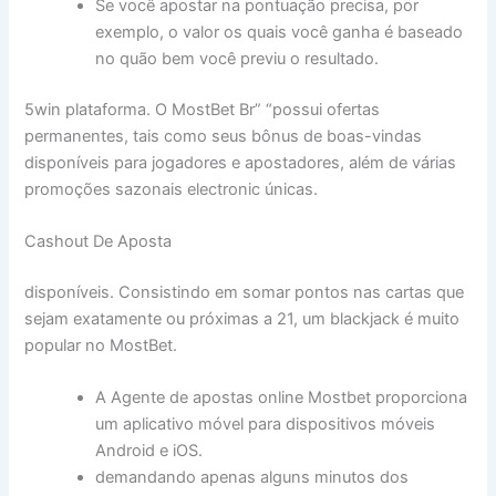
Se você apostar na pontuação precisa, por
exemplo, o valor os quais você ganha é baseado
no quão bem você previu o resultado.
5win plataforma. O MostBet Br” “possui ofertas
permanentes, tais como seus bônus de boas-vindas
disponíveis para jogadores e apostadores, além de várias
promoções sazonais electronic únicas.
Cashout De Aposta
disponíveis. Consistindo em somar pontos nas cartas que
sejam exatamente ou próximas a 21, um blackjack é muito
popular no MostBet.
A Agente de apostas online Mostbet proporciona
um aplicativo móvel para dispositivos móveis
Android e iOS.
demandando apenas alguns minutos dos