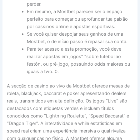
perder.
Em resumo, a Mostbet parecen ser o espaço
perfeito para começar ou aprofundar tua paixão
por cassinos online e apostas esportivas.
Se você quiser despojar seus ganhos de uma
Mostbet, o de início passo é repasar sua conta.
Para ter acesso a esta promoção, você deve
realizar apostas em jogos” “sobre futebol ao
festón, ou pré-jogo, possuindo odds maiores ou
iguais a two. 0.
A secção de casino ao vivo da Mostbet oferece mesas de
roleta, blackjack, baccarat e poker apresentando dealers
reais, transmitidos em alta definição. Os jogos “Live” são
destacados com etiquetas verdes e incluem títulos
conocidos como “Lightning Roulette”, “Speed Baccarat” e
“Dragon Tiger”. A interatividade e while estatísticas em
speed real criam uma experiência imersiva o qual rivaliza
com qualquer casino físico. A Mostbet oferece alguma