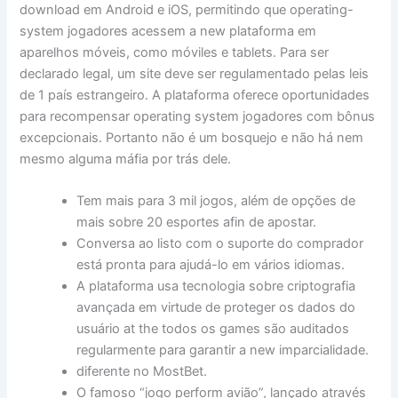
download em Android e iOS, permitindo que operating-
system jogadores acessem a new plataforma em
aparelhos móveis, como móviles e tablets. Para ser
declarado legal, um site deve ser regulamentado pelas leis
de 1 país estrangeiro. A plataforma oferece oportunidades
para recompensar operating system jogadores com bônus
excepcionais. Portanto não é um bosquejo e não há nem
mesmo alguma máfia por trás dele.
Tem mais para 3 mil jogos, além de opções de
mais sobre 20 esportes afin de apostar.
Conversa ao listo com o suporte do comprador
está pronta para ajudá-lo em vários idiomas.
A plataforma usa tecnologia sobre criptografia
avançada em virtude de proteger os dados do
usuário at the todos os games são auditados
regularmente para garantir a new imparcialidade.
diferente no MostBet.
O famoso “jogo perform avião”, lançado através