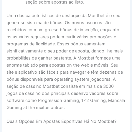
seção sobre apostas ao listo.
Uma das características de destaque da Mostbet é o seu
generoso sistema de bônus. Os novos usuários são
recebidos com um grueso bônus de inscrição, enquanto
os usuários regulares podem curtir várias promoções e
programas de fidelidade. Esses bônus aumentam
significativamente o seu poder de aposta, dando-lhe mais
probabilities de ganhar bastante. A Mostbet fornece uma
enorme tablado para apostas on the web e móveis. Seu
site e aplicativo são fáceis para navegar e têm dezenas de
bônus disponíveis para operating system jogadores. A
seção de cassino Mostbet consiste em mais de 3000
jogos de cassino dos principais desenvolvedores sobre
software como Progression Gaming, 1×2 Gaming, Mancala
Gaming at the muitos outros.
Quais Opções Em Apostas Esportivas Há No Mostbet?