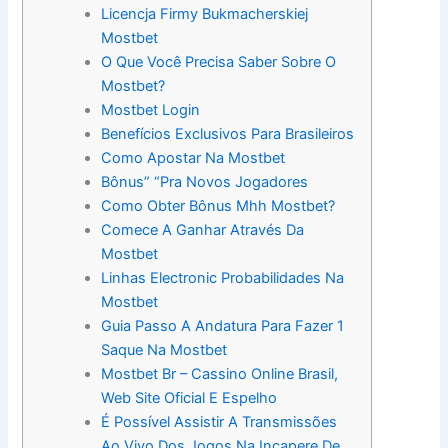
Licencja Firmy Bukmacherskiej
Mostbet
O Que Você Precisa Saber Sobre O
Mostbet?
Mostbet Login
Benefícios Exclusivos Para Brasileiros
Como Apostar Na Mostbet
Bônus” “Pra Novos Jogadores
Como Obter Bônus Mhh Mostbet?
Comece A Ganhar Através Da
Mostbet
Linhas Electronic Probabilidades Na
Mostbet
Guia Passo A Andatura Para Fazer 1
Saque Na Mostbet
Mostbet Br – Cassino Online Brasil,
Web Site Oficial E Espelho
É Possível Assistir A Transmissões
Ao Vivo Dos Jogos Na Incapere De