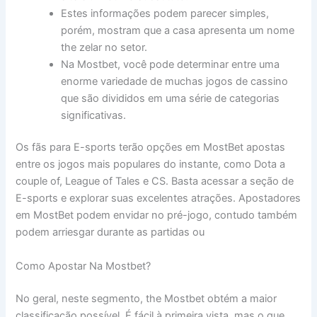
Estes informações podem parecer simples,
porém, mostram que a casa apresenta um nome
the zelar no setor.
Na Mostbet, você pode determinar entre uma
enorme variedade de muchas jogos de cassino
que são divididos em uma série de categorias
significativas.
Os fãs para E-sports terão opções em MostBet apostas
entre os jogos mais populares do instante, como Dota a
couple of, League of Tales e CS. Basta acessar a seção de
E-sports e explorar suas excelentes atrações. Apostadores
em MostBet podem envidar no pré-jogo, contudo também
podem arriesgar durante as partidas ou
Como Apostar Na Mostbet?
No geral, neste segmento, the Mostbet obtém a maior
classificação possível. É fácil à primeira vista, mas o que