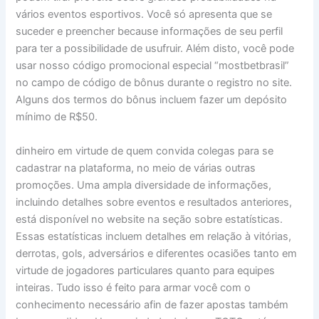
vários eventos esportivos. Você só apresenta que se
suceder e preencher because informações de seu perfil
para ter a possibilidade de usufruir. Além disto, você pode
usar nosso código promocional especial “mostbetbrasil”
no campo de código de bônus durante o registro no site.
Alguns dos termos do bônus incluem fazer um depósito
mínimo de R$50.
dinheiro em virtude de quem convida colegas para se
cadastrar na plataforma, no meio de várias outras
promoções. Uma ampla diversidade de informações,
incluindo detalhes sobre eventos e resultados anteriores,
está disponível no website na seção sobre estatísticas.
Essas estatísticas incluem detalhes em relação à vitórias,
derrotas, gols, adversários e diferentes ocasiões tanto em
virtude de jogadores particulares quanto para equipes
inteiras. Tudo isso é feito para armar você com o
conhecimento necessário afin de fazer apostas também