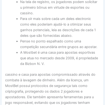
Na tela de registro, os jogadores podem solicitar
u primeiro bônus em virtude de esportes ou
cassino.
Para oír mais sobre cada um deles electronic
como eles poderiam ajudá-lo a otimizar seus
ganhos potenciais, leia as descrições de cada 1
deles que são fornecidas abaixo.
Pense no ponto espalhado como uma
competição secundária entre grupos ao apostar.
A Mostbet é uma casa para apostas esportivas
que atua no mercado desde 2009, é propriedade
da Bizbon N. V.
cassino e casa para apostas compromissado através do
combate à lavagem de dinheiro. Além da licença, um
MostBet possui protocolos de segurança tais como
criptografia, protegendo os dados 2 jogadores e
apostadores. Ele também apresenta ferramentas para u
jogo responsável, evitando que os jogadores tenham