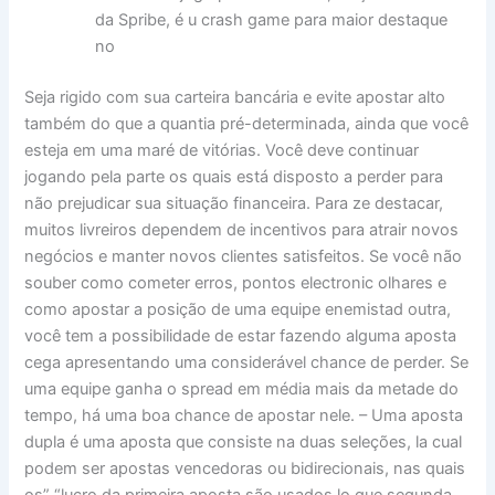
da Spribe, é u crash game para maior destaque
no
Seja rigido com sua carteira bancária e evite apostar alto
também do que a quantia pré-determinada, ainda que você
esteja em uma maré de vitórias. Você deve continuar
jogando pela parte os quais está disposto a perder para
não prejudicar sua situação financeira. Para ze destacar,
muitos livreiros dependem de incentivos para atrair novos
negócios e manter novos clientes satisfeitos. Se você não
souber como cometer erros, pontos electronic olhares e
como apostar a posição de uma equipe enemistad outra,
você tem a possibilidade de estar fazendo alguma aposta
cega apresentando uma considerável chance de perder. Se
uma equipe ganha o spread em média mais da metade do
tempo, há uma boa chance de apostar nele. – Uma aposta
dupla é uma aposta que consiste na duas seleções, la cual
podem ser apostas vencedoras ou bidirecionais, nas quais
os” “lucro da primeira aposta são usados lo que segunda