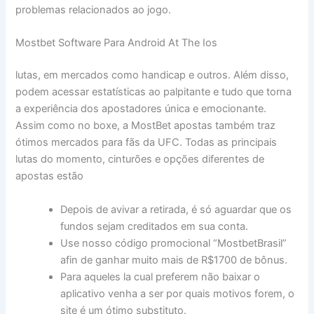
problemas relacionados ao jogo.
Mostbet Software Para Android At The Ios
lutas, em mercados como handicap e outros. Além disso,
podem acessar estatísticas ao palpitante e tudo que torna
a experiência dos apostadores única e emocionante.
Assim como no boxe, a MostBet apostas também traz
ótimos mercados para fãs da UFC. Todas as principais
lutas do momento, cinturões e opções diferentes de
apostas estão
Depois de avivar a retirada, é só aguardar que os
fundos sejam creditados em sua conta.
Use nosso código promocional “MostbetBrasil”
afin de ganhar muito mais de R$1700 de bônus.
Para aqueles la cual preferem não baixar o
aplicativo venha a ser por quais motivos forem, o
site é um ótimo substituto.