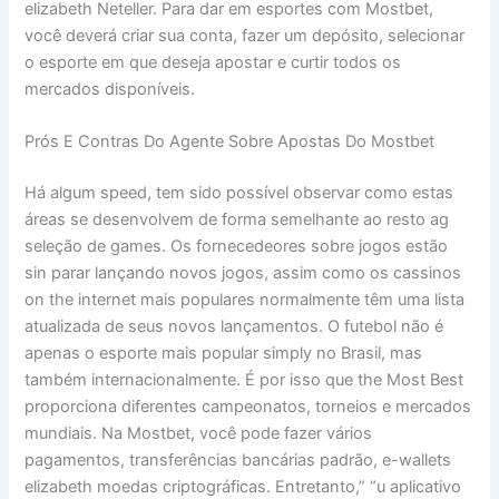
elizabeth Neteller. Para dar em esportes com Mostbet,
você deverá criar sua conta, fazer um depósito, selecionar
o esporte em que deseja apostar e curtir todos os
mercados disponíveis.
Prós E Contras Do Agente Sobre Apostas Do Mostbet
Há algum speed, tem sido possível observar como estas
áreas se desenvolvem de forma semelhante ao resto ag
seleção de games. Os fornecedeores sobre jogos estão
sin parar lançando novos jogos, assim como os cassinos
on the internet mais populares normalmente têm uma lista
atualizada de seus novos lançamentos. O futebol não é
apenas o esporte mais popular simply no Brasil, mas
também internacionalmente. É por isso que the Most Best
proporciona diferentes campeonatos, torneios e mercados
mundiais. Na Mostbet, você pode fazer vários
pagamentos, transferências bancárias padrão, e-wallets
elizabeth moedas criptográficas. Entretanto,” “u aplicativo