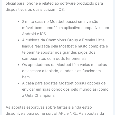
oficial para Iphone é related ao software produzido para
dispositivos os quais utilizam IOS.
Sim, to cassino Mostbet possui uma versão
móvel, bem como” “um aplicativo compatível com
Android e iOS.
A cubierta da Champions Group e Premier Little
league realizada pela Mostbet é muito completa e
te permite apostar nos grandes jogos dos
campeonatos com odds fenomenais.
Os apostadores da Mostbet têm várias maneiras
de acessar a tablado, e todas elas funcionam
bem.
A casa para apostas MostBet possui opções de
envidar em ligas conocidos pelo mundo asi como
a Uefa Champions
As apostas esportivas sobre fantasia ainda estão
disponíveis para some sort of AFL e NRL. As apostas da