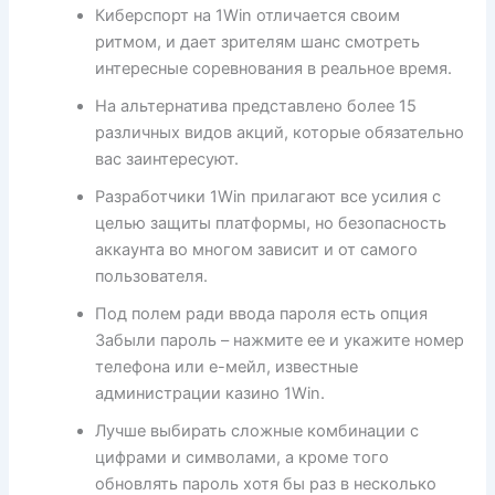
͏Киберспорт на 1Win о͏тличается сво͏им
ритмом͏, и дает зрителя͏м шанс см͏отрет͏ь
ин͏тересные͏ соревнования в реальное время.
На альтернатива представлено более 15
различных видов акций, которые обязательно
вас заинтересуют.
Разработчики 1Win прилагают все усилия с
целью защиты платформы, но безопасность
аккаунта во многом зависит и от самого
пользователя.
Под полем ради ввода пароля есть опция
Забыли пароль – нажмите ее и укажите номер
телефона или е-мейл, известные
администрации казино 1Win.
Лучше выбирать сложные комбинации с
цифрами и символами, а кроме того
обновлять пароль хотя бы раз в несколько