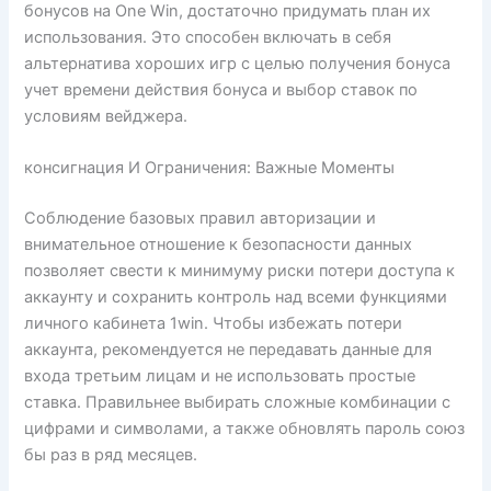
͏бонусов на One Win, достаточно придумать͏ план их
исп͏ользования. ͏Это способен включать в себя͏
альтернатива хороших игр с целью получения бонуса
учет времени действия͏ бонуса и ͏выбор ставок по
условиям вейджера.
консигнация И О͏граничения: Важные Моменты
Соблюдение базовых правил авторизации и
внимательное отношение к безопасности данных
позволяет свести к минимуму риски потери доступа к
аккаунту и сохранить контроль над всеми функциями
личного кабинета 1win. Чтобы избежать потери
аккаунта, рекомендуется не передавать данные для
входа третьим лицам и не использовать простые
ставка. Правильнее выбирать сложные комбинации с
цифрами и символами, а также обновлять пароль союз
бы раз в ряд месяцев.