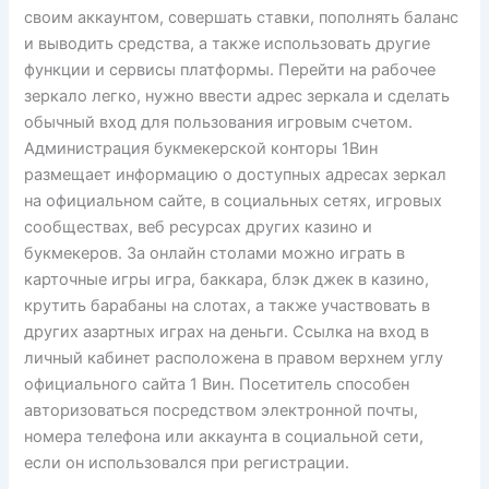
своим аккаунтом, совершать ставки, пополнять баланс
и выводить средства, а также использовать другие
функции и сервисы платформы. Перейти на рабочее
зеркало легко, нужно ввести адрес зеркала и сделать
обычный вход для пользования игровым счетом.
Администрация букмекерской конторы 1Вин
размещает информацию о доступных адресах зеркал
на официальном сайте, в социальных сетях, игровых
сообществах, веб ресурсах других казино и
букмекеров. За онлайн столами можно играть в
карточные игры игра, баккара, блэк джек в казино,
крутить барабаны на слотах, а также участвовать в
других азартных играх на деньги. Ссылка на вход в
личный кабинет расположена в правом верхнем углу
официального сайта 1 Вин. Посетитель способен
авторизоваться посредством электронной почты,
номера телефона или аккаунта в социальной сети,
если он использовался при регистрации.