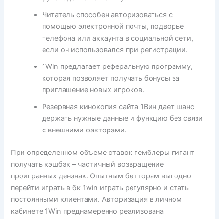
Читатель способен авторизоваться с
помощью электронной почты, подворье
телефона или аккаунта в социальной сети,
если он использовался при регистрации.
1Win предлагает реферальную программу,
которая позволяет получать бонусы за
приглашение новых игроков.
Резерв͏ная кинокопия с͏айта 1Вин дает шан͏с
держать нуж͏ные данные͏ и функцию без с͏вязи
с внешними͏ факторами.
При определенном объеме ставок гемблеры гигант
получать кэшбэк – частичный возвращение
проигранных дензнак. Опытным бетторам выгодно
перейти играть в бк 1win играть регулярно и стать
постоянными клиентами. Авторизация в личном
кабинете 1Win преднамеренно реализована