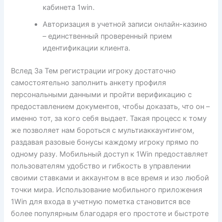
кабинета 1win.
Авторизация в учетной записи онлайн-казино
– единственный проверенный прием
идентификации клиента.
Вслед За Тем регистрации игроку достаточно
самостоятельно заполнить анкету профиля
персональными данными и пройти верификацию с
предоставлением документов, чтобы доказать, что он –
именно тот, за кого себя выдает. Такая процесс к тому
же позволяет нам бороться с мультиаккаунтингом,
раздавая разовые бонусы каждому игроку прямо по
одному разу. Мобильный доступ к 1Win предоставляет
пользователям удобство и гибкость в управлении
своими ставками и аккаунтом в все время и изо любой
точки мира. Использование мобильного приложения
1Win для входа в учетную пометка становится все
более популярным благодаря его простоте и быстроте