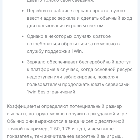
давать тол͏ько свои сведения.
Перейти на рабочее зеркало просто, нужно
ввести адрес зеркала и сделать обычный вход
для пользования игровым счетом.
Однако в некоторых случаях краткое
потребоваться обратиться за помощью в
службу поддержки 1Win.
Зеркало обеспечивает бесперебойный доступ
к платформе в случаях, когда основной ресурс
недоступен или заблокирован, позволяя
пользователям продолжать юзать сервисами
1win без ограничений.
Коэффициенты определяют потенциальный размер
выплаты, которую можно получить при удачной игре.
Обычно они выражаются в виде чисел с десятичной
точкой (например, 2.50, 1.75 и т.д.), и чем выше
показатель, тем значительнее вероятный выигрыш.