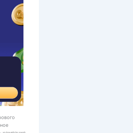
рового
жное
— компания