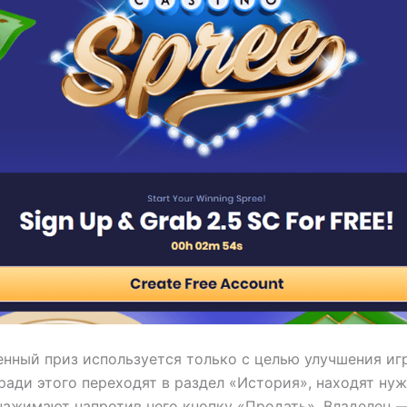
нный приз используется только с целью улучшения иг
 ради этого переходят в раздел «История», находят ну
нажимают напротив него кнопку «Продать». Владелец 