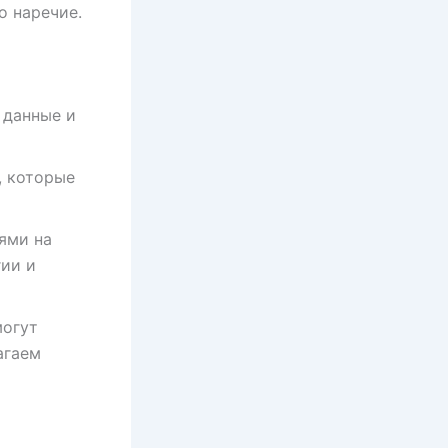
о наречие.
 данные͏ и
, которые
ями на
гии и
могут
агаем