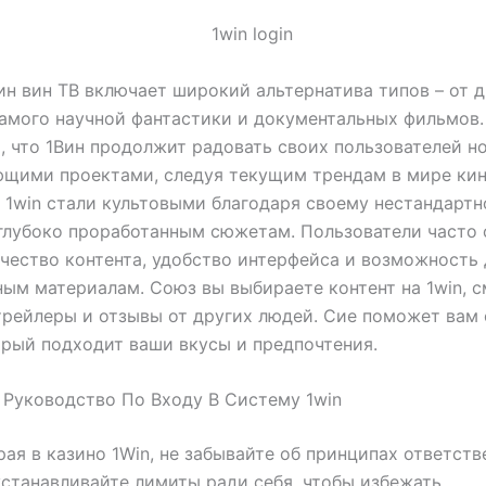
ин вин ͏ТВ включает широк͏ий альтернатива типов – от д
амого научной фантастики и документальных фильмов.
 что 1Вин продолжит радовать своих пользователей 
щими проектами, следуя текущим трендам в мире кин
 1win стали культовыми благодаря своему нестандарт
глубоко проработанным сюжетам. Пользователи часто
чество контента, удобство интерфейса и возможность 
ым материалам. Союз вы выбираете контент на 1win, см
трейлеры и о͏тзывы от других людей.͏ Сие поможет ͏вам 
рый ͏подходит ваши вкус͏ы и пред͏почт͏ения.
Руководство По Входу В Систему 1win
рая в казино 1Win, не забывайте об принципах ответст
устанавливайте лимиты ради себя, чтобы избежать