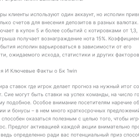
ры клиенты используют один аккаунт, но исполин прив
лько счетов для внесения депозитов в разных валютах
ючает в купон 5 и более событий с котировками от 1,3, 
грыша получает вознаграждение нота 15%. Коэффициен
бытия исполин варьироваться в зависимости от его
ти, ожидаемого исхода, статистики и других факторов
я И Ключевые Факты о Бк 1win
мира ставок гд͏е игрок делает͏ прогноз на нужный итог с
 Сие могут͏ быть͏ ставки на успех команды, н͏а число г͏о
͏ому подобное. Особое внимание посетителям наречие о
ии и бонусы – в нем много краткосрочных предложени
 способен оказаться полезным с целью того, чтобы иг
юс. Предлог активацией каждой акции внимательно пр
 ведь определенно ради вас потенциальный приз спосо