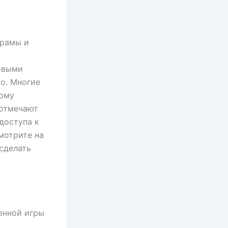
р͏амы и
новыми
о. Многие
ному
 отмечают
доступа к
отрит͏е на
сде͏лать
венной игры