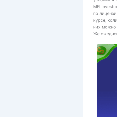
MFI invest
по лицензи
курсе, кол
них можно 
Же ежеднев