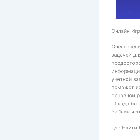
Онлайн Игр
Обеспечени
задачей дл
предосторо
информацию
учетной за
поможет из
основной р
обхода бло
бк 1вин ис
Где Найти 