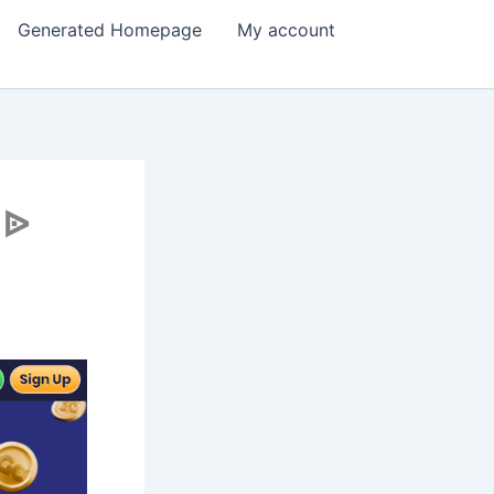
Generated Homepage
My account
 ᐉ