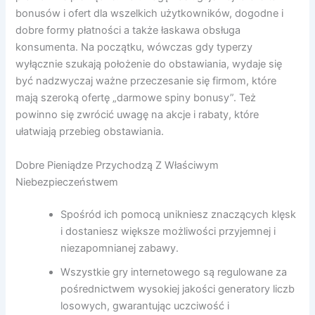
bonusów i ofert dla wszelkich użytkowników, dogodne i
dobre formy płatności a także łaskawa obsługa
konsumenta. Na początku, wówczas gdy typerzy
wyłącznie szukają położenie do obstawiania, wydaje się
być nadzwyczaj ważne przeczesanie się firmom, które
mają szeroką ofertę „darmowe spiny bonusy”. Też
powinno się zwrócić uwagę na akcje i rabaty, które
ułatwiają przebieg obstawiania.
Dobre Pieniądze Przychodzą Z Właściwym
Niebezpieczeństwem
Spośród ich pomocą unikniesz znaczących klęsk
i dostaniesz większe możliwości przyjemnej i
niezapomnianej zabawy.
Wszystkie gry internetowego są regulowane za
pośrednictwem wysokiej jakości generatory liczb
losowych, gwarantując uczciwość i