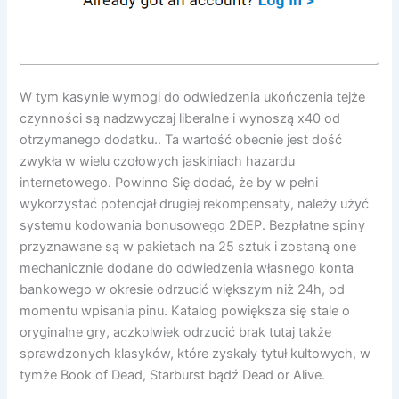
W tym kasynie wymogi do odwiedzenia ukończenia tejże
czynności są nadzwyczaj liberalne i wynoszą x40 od
otrzymanego dodatku.. Ta wartość obecnie jest dość
zwykła w wielu czołowych jaskiniach hazardu
internetowego. Powinno Się dodać, że by w pełni
wykorzystać potencjał drugiej rekompensaty, należy użyć
systemu kodowania bonusowego 2DEP. Bezpłatne spiny
przyznawane są w pakietach na 25 sztuk i zostaną one
mechanicznie dodane do odwiedzenia własnego konta
bankowego w okresie odrzucić większym niż 24h, od
momentu wpisania pinu. Katalog powiększa się stale o
oryginalne gry, aczkolwiek odrzucić brak tutaj także
sprawdzonych klasyków, które zyskały tytuł kultowych, w
tymże Book of Dead, Starburst bądź Dead or Alive.