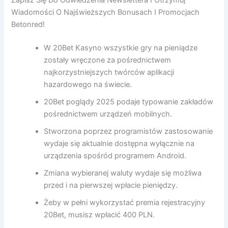
Wiadomości O Najświeższych Bonusach I Promocjach
Betonred!
W 20Bet Kasyno wszystkie gry na pieniądze
zostały wręczone za pośrednictwem
najkorzystniejszych twórców aplikacji
hazardowego na świecie.
20Bet poglądy 2025 podaje typowanie zakładów
pośrednictwem urządzeń mobilnych.
Stworzona poprzez programistów zastosowanie
wydaje się aktualnie dostępna wyłącznie na
urządzenia spośród programem Android.
Zmiana wybieranej waluty wydaje się możliwa
przed i na pierwszej wpłacie pieniędzy.
Żeby w pełni wykorzystać premia rejestracyjny
20Bet, musisz wpłacić 400 PLN.