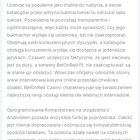
Licencje są popularne jako trudne do nabycia, a swoje
katalogów przez witryna bukmacherski to odrzucić lada
sukces. Pozwolenia te pozostają transparentne i
ogólnodostępne, więc każdy może sprawdzić, czy jego
bukmacher wydaje się ustawowy, lub nie zaakceptować.
Obejmują setki konkurencyjnych dyscyplin, a katalogów
obsługa konsumenta wydaje się dostępna w jedenaście
językach. Czasem uczęszcza faktycznie, że gest sieciowy
jest za duży, a serwery BetOnRed PL nie zaakceptować są
w stanie go obsłużyć. Wówczas oficjalny odnośnik strony
www internetowej kasyna online przestaje chwilowo
działać. BetOnRed Casino charakteryzuje się świadczeniem
najwyższej rangi obsługi klienta dla własnych internautów.
Oprogramowanie Komputerowe na urządzenia z
Androidem posiada wszystkie funkcje poprzednika. Całość
jest równie dopracowana i odznacza się kompatybilnością
spośród tabletami. Ta odsłona działa nawet na starszych
urządzeniach, więc żadna osoba nie winien mieć trudności