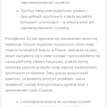
nieprzewidywalność wyników.
Tuż Przy faktycznie dużej liczby tytułach i
dyscyplinach sportowych a także wszelkich
bonusach i promocjach – ta witryna www jest
naprawdę klarowna i czytelna.
Początkowo 20.bet zajmował się oferowaniem skromnej
ewidencje różnych wydarzeń muzycznych, które miały
miejsce na lokalnym branży w Polsce. Jednakże na paru
latach zaczęliśmy się o wiele rozwijać i wprowadziliśmy na
naszą platformę zabawy kasynowe, a także stronę
sportową spośród przeszło tysiąc pięćset wydarzeniami
sportowymi co dziennie. Żeby gracze dysponowali
pewność, że jesteśmy prostym projektem, nasza
działalność została licencjonowana zgodnie wraz z
uprawnieniem rządu Curacao.
Zobowiązanie kasyna do uczciwej rozrywki