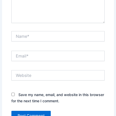
Name*
Email*
Website
Save my name, email, and website in this browser
for the next time I comment.