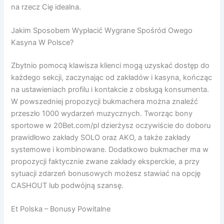
na rzecz Cię idealna.
Jakim Sposobem Wypłacić Wygrane Spośród Owego
Kasyna W Polsce?
Zbytnio pomocą klawisza klienci mogą uzyskać dostęp do
każdego sekcji, zaczynając od zakładów i kasyna, kończąc
na ustawieniach profilu i kontakcie z obsługą konsumenta.
W powszedniej propozycji bukmachera można znaleźć
przeszło 1000 wydarzeń muzycznych. Tworząc bony
sportowe w 20Bet.com/pl dzierżysz oczywiście do doboru
prawidłowo zakłady SOLO oraz AKO, a także zakłady
systemowe i kombinowane. Dodatkowo bukmacher ma w
propozycji faktycznie zwane zakłady eksperckie, a przy
sytuacji zdarzeń bonusowych możesz stawiać na opcję
CASHOUT lub podwójną szansę.
Et Polska – Bonusy Powitalne