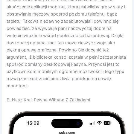
ukończenie aplikacji mobilnej, która ułatwiłaby grę w sloty i
obstawianie meczów spośród poziomu telefonu, bądź
tabletu. Takowa niedawno zadebiutowała i powinno się
powiedzieć, że wywołuje pani nadzwyczaj dobre na
wstępie wrażenie wśród społeczności hazardowej. Dzięki
doskonałej optymalizacji fan może cieszyć swoje oko
piękną oprawą graficzną. Powinno Się docenić też
argument, iż biblioteka konsol została w pełni zaczerpnięta
spośród odmiany desktopowej kasyna. Przynosi jest to
użytkownikom mobilnym ogromne możliwości i tego typu
rozwiązanie odrzucić umożliwia poniekąd na chwilę
monotonii.
Et Nasz Kraj: Pewna Witryna Z Zakładami