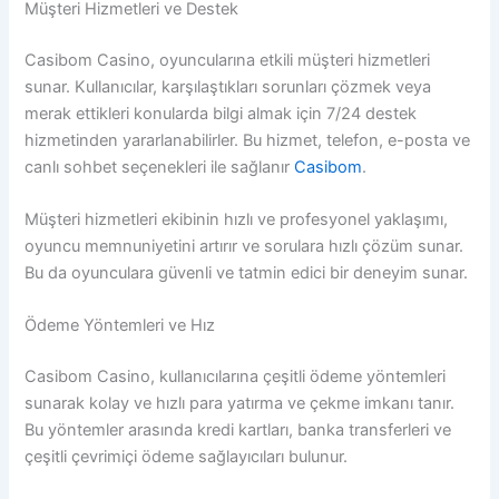
Müşteri Hizmetleri ve Destek
Casibom Casino, oyuncularına etkili müşteri hizmetleri
sunar. Kullanıcılar, karşılaştıkları sorunları çözmek veya
merak ettikleri konularda bilgi almak için 7/24 destek
hizmetinden yararlanabilirler. Bu hizmet, telefon, e-posta ve
canlı sohbet seçenekleri ile sağlanır
Casibom
.
Müşteri hizmetleri ekibinin hızlı ve profesyonel yaklaşımı,
oyuncu memnuniyetini artırır ve sorulara hızlı çözüm sunar.
Bu da oyunculara güvenli ve tatmin edici bir deneyim sunar.
Ödeme Yöntemleri ve Hız
Casibom Casino, kullanıcılarına çeşitli ödeme yöntemleri
sunarak kolay ve hızlı para yatırma ve çekme imkanı tanır.
Bu yöntemler arasında kredi kartları, banka transferleri ve
çeşitli çevrimiçi ödeme sağlayıcıları bulunur.