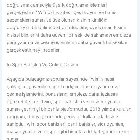
doğrulamak amacıyla üyelik doğrulama işlemleri
gerçekleştirir. 1Win bahis sitesi, çeşitli oyun ve bahis
seçenekleri sunan ve üye olunan kişinin kimliğini
doğrulayan bir online platformdur. Site, üye olunan kişinin
kişisel bilgilerini daha güvenli bir şekilde saklamayı empieza
para yatırma ve çekme işlemlerini daha güvenli bir şekilde
gerçekleştirmeyi hedefler.
In Spor Bahisleri Ve Online Casino
Aşağıda bulacağınız sorular sayesinde 1win’in nasıl
çalıştığını, güvenilir olup olmadığını, afin de yatırma ve
çekme işlemlerini, bonuslarını empieza daha fazlasını
öğrenebilirsiniz. 1win, spor bahisleri ve casino oyunları
sunan çevrimiçi bir bahis platformudur. 2018 yılında kurulan
program, dünya genelinde geniş bir kullanıcı kitlesine
sahiptir. 1win, spor bahisleri, canlı bahisler, slot oyunları,
masa oyunları ve e-spor gibi birçok farklı kategoride hizmet
sunar.