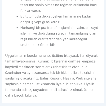
tasarıma sahip olmasına rağmen aralarında bazı
farklar vardır.
Bu tutumuyla dikkat çeken firmanın ne kadar
doğru iş yaptığı aşikardır.
Herhangi bir pra transfer işleminin, yalnızca kayıt
işlemini ve doğrulama sürecini tamamlamış olan
reşit kullanıcılar tarafından yapılabileceğini
unutmamak önemlidir.
Uygulamanın kurulumunu ise üstüne tıklayarak ileri diyerek
tamamlayabilirsiniz. Kullanıcı bilgilerinin girilmesi empieza
kaydedilmesinden sonra artık rahatlıkla telefonunuz
üzerinden ve aynı zamanda tek bir tıklama ile site erişimini
sağlamış olacaksınız. Bahis Kuponu Hazırla; Web site ana
sayfasının hemen üst kısmında üye ol butonu va. Üyelik
formunda adınız, soyadınız, mail adresiniz olmak üzere
daha birçok bilgi va.