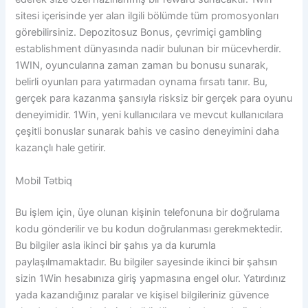
sitesi içerisinde yer alan ilgili bölümde tüm promosyonları
görebilirsiniz. Depozitosuz Bonus, çevrimiçi gambling
establishment dünyasında nadir bulunan bir mücevherdir.
1WIN, oyuncularına zaman zaman bu bonusu sunarak,
belirli oyunları para yatırmadan oynama fırsatı tanır. Bu,
gerçek para kazanma şansıyla risksiz bir gerçek para oyunu
deneyimidir. 1Win, yeni kullanıcılara ve mevcut kullanıcılara
çeşitli bonuslar sunarak bahis ve casino deneyimini daha
kazançlı hale getirir.
Mobil Tətbiq
Bu işlem için, üye olunan kişinin telefonuna bir doğrulama
kodu gönderilir ve bu kodun doğrulanması gerekmektedir.
Bu bilgiler asla ikinci bir şahıs ya da kurumla
paylaşılmamaktadır. Bu bilgiler sayesinde ikinci bir şahsın
sizin 1Win hesabınıza giriş yapmasına engel olur. Yatırdınız
yada kazandığınız paralar ve kişisel bilgileriniz güvence