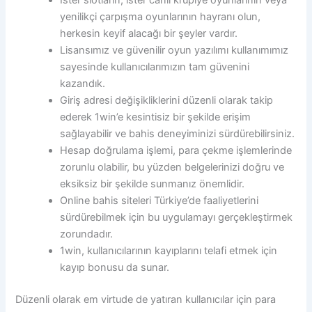
yenilikçi çarpışma oyunlarının hayranı olun,
herkesin keyif alacağı bir şeyler vardır.
Lisansımız ve güvenilir oyun yazılımı kullanımımız
sayesinde kullanıcılarımızın tam güvenini
kazandık.
Giriş adresi değişikliklerini düzenli olarak takip
ederek 1win’e kesintisiz bir şekilde erişim
sağlayabilir ve bahis deneyiminizi sürdürebilirsiniz.
Hesap doğrulama işlemi, para çekme işlemlerinde
zorunlu olabilir, bu yüzden belgelerinizi doğru ve
eksiksiz bir şekilde sunmanız önemlidir.
Online bahis siteleri Türkiye’de faaliyetlerini
sürdürebilmek için bu uygulamayı gerçekleştirmek
zorundadır.
1win, kullanıcılarının kayıplarını telafi etmek için
kayıp bonusu da sunar.
Düzenli olarak em virtude de yatıran kullanıcılar için para