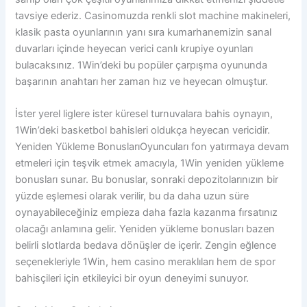
tavsiye ederiz. Casinomuzda renkli slot machine makineleri,
klasik pasta oyunlarının yanı sıra kumarhanemizin sanal
duvarları içinde heyecan verici canlı krupiye oyunları
bulacaksınız. 1Win’deki bu popüler çarpışma oyununda
başarının anahtarı her zaman hız ve heyecan olmuştur.
İster yerel liglere ister küresel turnuvalara bahis oynayın,
1Win’deki basketbol bahisleri oldukça heyecan vericidir.
Yeniden Yükleme BonuslarıOyuncuları fon yatırmaya devam
etmeleri için teşvik etmek amacıyla, 1Win yeniden yükleme
bonusları sunar. Bu bonuslar, sonraki depozitolarınızın bir
yüzde eşlemesi olarak verilir, bu da daha uzun süre
oynayabileceğiniz empieza daha fazla kazanma fırsatınız
olacağı anlamına gelir. Yeniden yükleme bonusları bazen
belirli slotlarda bedava dönüşler de içerir. Zengin eğlence
seçenekleriyle 1Win, hem casino meraklıları hem de spor
bahisçileri için etkileyici bir oyun deneyimi sunuyor.