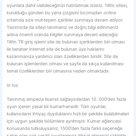
oyunlara dahil olabileceğinizi hatırlatmak isteriz. 1Win sitesi,
kurulduğu günden bu yana çizgisini bozmadan online
ortamda size muhteşem içerikler sunmaya devam ediyor.
Yazımızda da siteyi tanımanız ve doğru bilgi edinmeniz
adına önemli oranda bilgiler sunmaya devam edeceğiz.
1Win TR giriş işlemi site de bulunan içeriklerden biri olması
ile beraber internet site de bulunan üye haklarını
kazanmanıza yardımcı olan özelliklerden biridir. Site de
bulunan işlemlerden olması ve sayfa da sıkça kullanılması
temel özelliklerden biri olmasına neden olmaktadır.
In Ios
Tanınmış empieza lisanslı sağlayıcılardan 10. 000’den fazla
oyun içeren yasal bir kumarhanedir. Tüm oyunlar,
kullanıcıların ihtiyaç duyduklarını hızlı bir şekilde bulabilmeleri
için uygun şekilde bölümlere ayrılmıştır. Kumar eğlencesi
konusunda tutkuluysanız, 1500’den fazla farklı seçeneğe
sahip olan çok çeşitli oyunlarımıza dikkat etmenizi şiddetle