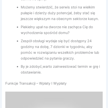
Możemy stwierdzić, że serwis stoi na wielkim
pułapie i dzierży duży potencjał, żeby stać się
jeszcze większym na obecnym sektorze kasyn.
Piekielny upał na dworze nie zachęca Cię do
wychodzenia spośród domu?
Zespół obsługi wydaje się być dostępny 24
godziny na dobę, 7 dzionki w tygodniu, aby
pomóc w rozwiązaniu wszelkich problemów lub
odpowiedzieć na pytania graczy.
By je zdobyć,warto zainwestować termin w grę i
obstawianie.
Funkcje Transakcji – Wpłaty I Wypłaty