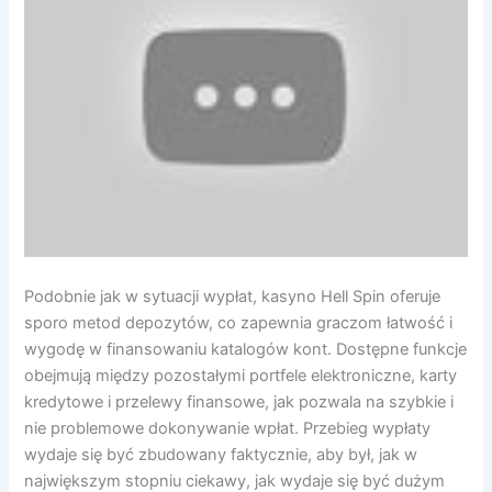
Podobnie jak w sytuacji wypłat, kasyno Hell Spin oferuje
sporo metod depozytów, co zapewnia graczom łatwość i
wygodę w finansowaniu katalogów kont. Dostępne funkcje
obejmują między pozostałymi portfele elektroniczne, karty
kredytowe i przelewy finansowe, jak pozwala na szybkie i
nie problemowe dokonywanie wpłat. Przebieg wypłaty
wydaje się być zbudowany faktycznie, aby był, jak w
największym stopniu ciekawy, jak wydaje się być dużym