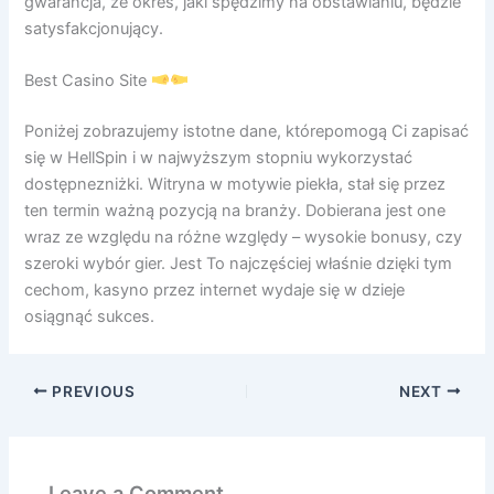
gwarancja, że okres, jaki spędzimy na obstawianiu, będzie
satysfakcjonujący.
Best Casino Site
Poniżej zobrazujemy istotne dane, którepomogą Ci zapisać
się w HellSpin i w najwyższym stopniu wykorzystać
dostępnezniżki. Witryna w motywie piekła, stał się przez
ten termin ważną pozycją na branży. Dobierana jest one
wraz ze względu na różne względy – wysokie bonusy, czy
szeroki wybór gier. Jest To najczęściej właśnie dzięki tym
cechom, kasyno przez internet wydaje się w dzieje
osiągnąć sukces.
PREVIOUS
NEXT
Leave a Comment