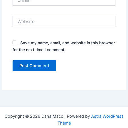
Website
Save my name, email, and website in this browser
for the next time I comment.
Copyright © 2026 Dana Macc | Powered by
Astra WordPress
Theme