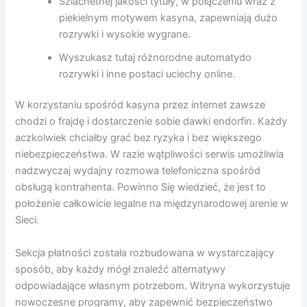
Szlachetnej jakości tytuły, w połączeniu wraz z
piekielnym motywem kasyna, zapewniają dużo
rozrywki i wysokie wygrane.
Wyszukasz tutaj różnorodne automatydo
rozrywki i inne postaci uciechy online.
W korzystaniu spośród kasyna przez internet zawsze
chodzi o frajdę i dostarczenie sobie dawki endorfin. Każdy
aczkolwiek chciałby grać bez ryzyka i bez większego
niebezpieczeństwa. W razie wątpliwości serwis umożliwia
nadzwyczaj wydajny rozmowa telefoniczna spośród
obsługą kontrahenta. Powinno Się wiedzieć, że jest to
położenie całkowicie legalne na międzynarodowej arenie w
Sieci.
Sekcja płatności została rozbudowana w wystarczający
sposób, aby każdy mógł znaleźć alternatywy
odpowiadające własnym potrzebom. Witryna wykorzystuje
nowoczesne programy, aby zapewnić bezpieczeństwo