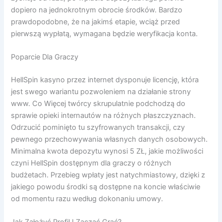
dopiero na jednokrotnym obrocie środków. Bardzo
prawdopodobne, że na jakimś etapie, wciąż przed
pierwszą wypłatą, wymagana będzie weryfikacja konta.
Poparcie Dla Graczy
HellSpin kasyno przez internet dysponuje licencję, która
jest swego wariantu pozwoleniem na działanie strony
www. Co Więcej twórcy skrupulatnie podchodzą do
sprawie opieki internautów na różnych płaszczyznach.
Odrzucić pominięto tu szyfrowanych transakcji, czy
pewnego przechowywania własnych danych osobowych.
Minimalna kwota depozytu wynosi 5 ZŁ, jakie możliwości
czyni HellSpin dostępnym dla graczy o różnych
budżetach. Przebieg wpłaty jest natychmiastowy, dzięki z
jakiego powodu środki są dostępne na koncie właściwie
od momentu razu według dokonaniu umowy.