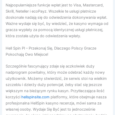
Najpopularniejsze funkcje wpłat jest to Visa, Mastercard,
Skrill, Neteller i ecoPayz. Wszelkie te usługi płatnicze
doskonale nadają się do odwiedzenia dokonywania wpłat.
Ważne wydaje się być, by wiedzieć, że kasyno wymaga od
gracza wypłaty za pomocą identycznej usługi płatniczej,
która została użyta do odwiedzenia wpłaty.
Hell Spin Pl – Przekonaj Się, Dlaczego Polscy Gracze
Pokochają Owo Miejsce!
Szczególnie fascynujący zdaje się aczkolwiek duży
nadprogram powitalny, który może odebrać każdy nowy
użytkownik. Możemy stwierdzić, że serwis stoi na wielkim
szczeblu i dzierży duży potencjał, żeby stać się jeszcze
większym na bieżącym rynku kasyn. Przytłaczająca ilość
korzyści
hellspinsite.com
platformy, które obejmuje nasza
profesjonalna HellSpin kasyno recenzja, mówi sama za
własnej osoby. Wydaje Się Być jest to jednocześnie