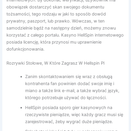
internetowych. By dokonać weryfikacji, użytkownik ma
obowiązek dostarczyć skan swojego dokumentu
tożsamości, tego rodzaju w jaki to sposób dowód
prywatny, paszport, lub prawko. Wówczas, w ten
samodzielnie bądź na następny dzień, możemy znowu
korzystać z całego portalu. Kasyno HellSpin internetowego
posiada licencję, która przynosi mu uprawnienie
dofunkcjonowania.
Rozrywki Stołowe, W Które Zagrasz W Hellspin Pl
Zanim skontaktowaniem się wraz z obsługą
kontrahenta fan powinien dodać swoje imię i
miano a także link e-mail, a także wybrać język,
którego potrzebuje używać do łączności.
HellSpin posiada sporo gier kasynowych na
rzeczywiste pieniądze, więc każdy gracz musi się
zarejestrować, żeby wygrać duże pieniądze.