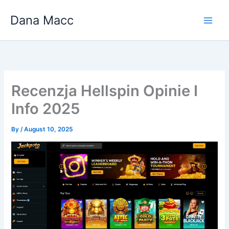
Skip
Dana Macc
to
content
Recenzja Hellspin Opinie I
Info 2025
By
/
August 10, 2025