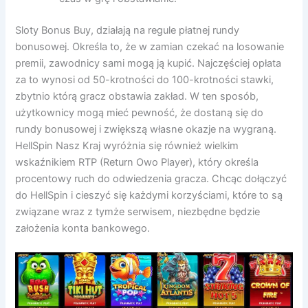
Sloty Bonus Buy, działają na regule płatnej rundy
bonusowej. Określa to, że w zamian czekać na losowanie
premii, zawodnicy sami mogą ją kupić. Najczęściej opłata
za to wynosi od 50-krotności do 100-krotności stawki,
zbytnio którą gracz obstawia zakład. W ten sposób,
użytkownicy mogą mieć pewność, że dostaną się do
rundy bonusowej i zwiększą własne okazje na wygraną.
HellSpin Nasz Kraj wyróżnia się również wielkim
wskaźnikiem RTP (Return Owo Player), który określa
procentowy ruch do odwiedzenia gracza. Chcąc dołączyć
do HellSpin i cieszyć się każdymi korzyściami, które to są
związane wraz z tymże serwisem, niezbędne będzie
założenia konta bankowego.