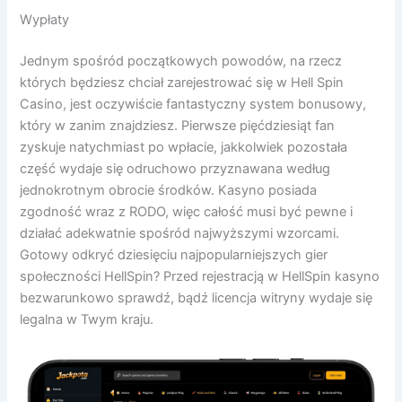
Wypłaty
Jednym spośród początkowych powodów, na rzecz
których będziesz chciał zarejestrować się w Hell Spin
Casino, jest oczywiście fantastyczny system bonusowy,
który w zanim znajdziesz. Pierwsze pięćdziesiąt fan
zyskuje natychmiast po wpłacie, jakkolwiek pozostała
część wydaje się odruchowo przyznawana według
jednokrotnym obrocie środków. Kasyno posiada
zgodność wraz z RODO, więc całość musi być pewne i
działać adekwatnie spośród najwyższymi wzorcami.
Gotowy odkryć dziesięciu najpopularniejszych gier
społeczności HellSpin? Przed rejestracją w HellSpin kasyno
bezwarunkowo sprawdź, bądź licencja witryny wydaje się
legalna w Twym kraju.