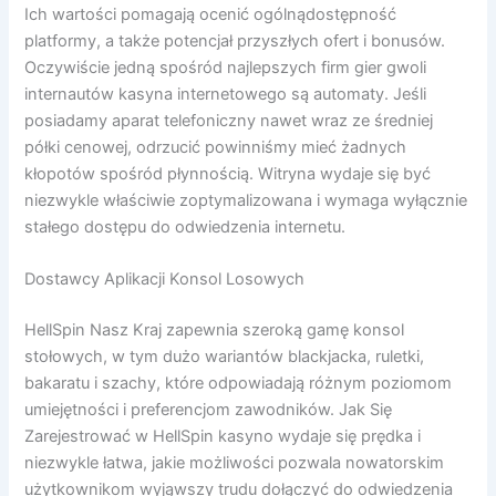
Ich wartości pomagają ocenić ogólnądostępność
platformy, a także potencjał przyszłych ofert i bonusów.
Oczywiście jedną spośród najlepszych firm gier gwoli
internautów kasyna internetowego są automaty. Jeśli
posiadamy aparat telefoniczny nawet wraz ze średniej
półki cenowej, odrzucić powinniśmy mieć żadnych
kłopotów spośród płynnością. Witryna wydaje się być
niezwykle właściwie zoptymalizowana i wymaga wyłącznie
stałego dostępu do odwiedzenia internetu.
Dostawcy Aplikacji Konsol Losowych
HellSpin Nasz Kraj zapewnia szeroką gamę konsol
stołowych, w tym dużo wariantów blackjacka, ruletki,
bakaratu i szachy, które odpowiadają różnym poziomom
umiejętności i preferencjom zawodników. Jak Się
Zarejestrować w HellSpin kasyno wydaje się prędka i
niezwykle łatwa, jakie możliwości pozwala nowatorskim
użytkownikom wyjąwszy trudu dołączyć do odwiedzenia