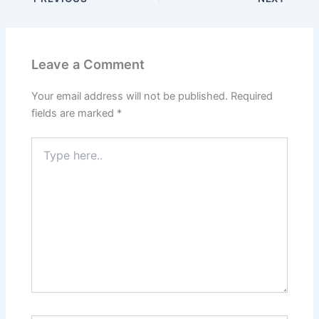
Leave a Comment
Your email address will not be published.
Required
fields are marked
*
Type
here..