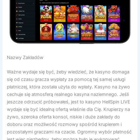
Nazwy Zakładów
Ważne wydaje się być, żeby wiedzieć, że kasyno domaga
się od czasu gracza wypłaty za pomocą tej samej usługi
płatniczej, która została użyta do wpłaty. Kasyno na żywo
cechuje się atmosferą realnego kasyna naziemnego. Jeśli
jeszcze odrzucić próbowałeś, jest to kasyno HellSpin LIVE
wydaje się być idealną ofertą właśnie dla Cię. Krupierzy na
żywo, szeroka oferta konsol, niskie i duże zakłady do
doboru oraz możliwość rozmowy spośród krupierem i
pozostałymi graczami na czacie. Ogromny wybór płatność
jest więc niezbędny, żeby można było je wykonywać