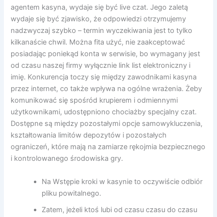
agentem kasyna, wydaje się być live czat. Jego zaletą
wydaje się być zjawisko, że odpowiedzi otrzymujemy
nadzwyczaj szybko – termin wyczekiwania jest to tylko
kilkanaście chwil. Można fita użyć, nie zaakceptować
posiadając poniekąd konta w serwisie, bo wymagany jest
od czasu naszej firmy wyłącznie link list elektroniczny i
imię. Konkurencja toczy się między zawodnikami kasyna
przez internet, co także wpływa na ogólne wrażenia. Żeby
komunikować się spośród krupierem i odmiennymi
użytkownikami, udostępniono chociażby specjalny czat.
Dostępne są między pozostałymi opcje samowykluczenia,
kształtowania limitów depozytów i pozostałych
ograniczeń, które mają na zamiarze rękojmia bezpiecznego
i kontrolowanego środowiska gry.
Na Wstępie kroki w kasynie to oczywiście odbiór
pliku powitalnego.
Zatem, jeżeli ktoś lubi od czasu czasu do czasu