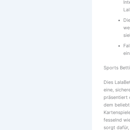
Int
Lal
Die
wen
si
Fa
ei
Sports Bett
Dies LalaBe
eine, sicher
präsentiert
dem beliebt
Kartenspiel
fesselnd wi
sorgt dafür,