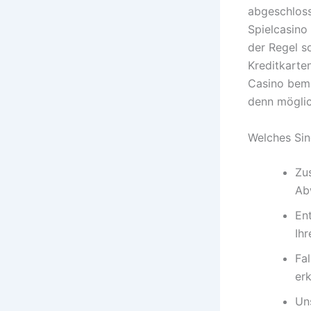
abgeschloss
Spielcasino
der Regel s
Kreditkarte
Casino bemü
denn möglic
Welches Sin
Zus
Ab
En
Ih
Fal
er
Un