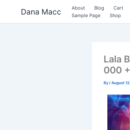
Skip
About
Blog
Cart
Dana Macc
to
Sample Page
Shop
content
Lala 
000 +
By
/
August 12