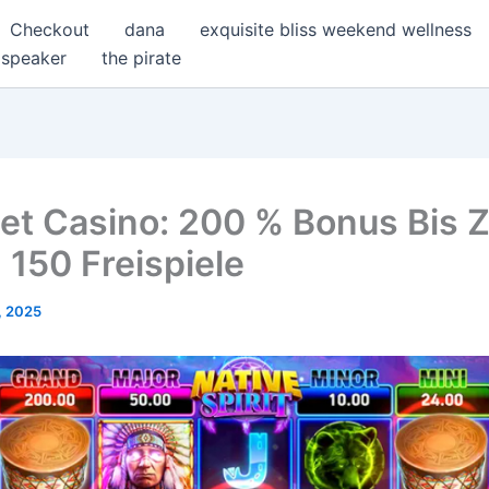
Checkout
dana
exquisite bliss weekend wellness
speaker
the pirate
Bet Casino: 200 % Bonus Bis Z
 150 Freispiele
, 2025