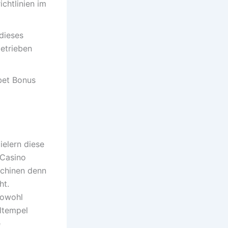
chtlinien im
 dieses
betrieben
bet Bonus
ielern diese
 Casino
schinen denn
ht.
sowohl
eltempel
e