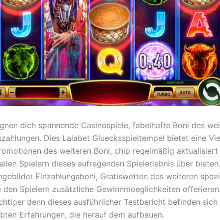
ignen dich spannende Casinospiele, fabelhafte Boni des wei
szahlungen. Dies Lalabet Gluecksspieltempel bietet eine Vie
romotionen des weiteren Boni, chip regelmäßig aktualisiert 
allen Spielern dieses aufregenden Spielerlebnis über bieten
ngebildet Einzahlungsboni, Gratiswetten des weiteren spezi
ie den Spielern zusätzliche Gewinnmoeglichkeiten offerieren
htiger denn dieses ausführlicher Testbericht befinden sich 
ebten Erfahrungen, die herauf dem aufbauen.