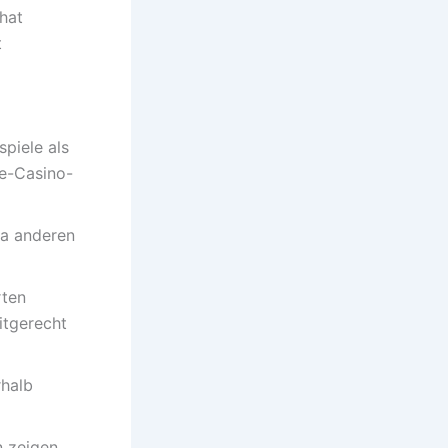
hat
t
piele als
ve-Casino-
qua anderen
rten
itgerecht
rhalb
 zeigen,