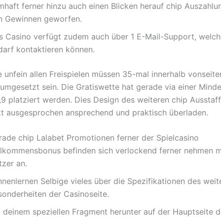
mhaft ferner hinzu auch einen Blicken herauf chip Auszahl
n Gewinnen geworfen.
s Casino verfügt zudem auch über 1 E-Mail-Support, welch
darf kontaktieren können.
 unfein allen Freispielen müssen 35-mal innerhalb vonseite
 umgesetzt sein. Die Gratiswette hat gerade via einer Mind
,9 platziert werden. Dies Design des weiteren chip Ausstaff
kt ausgesprochen ansprechend und praktisch überladen.
rade chip Lalabet Promotionen ferner der Spielcasino
llkommensbonus befinden sich verlockend ferner nehmen 
tzer an.
nnenlernen Selbige vieles über die Spezifikationen des weit
sonderheiten der Casinoseite.
t deinem speziellen Fragment herunter auf der Hauptseite d