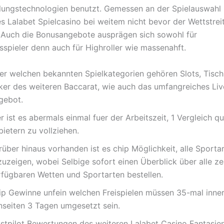
lungstechnologien benutzt. Gemessen an der Spielauswahl 
es Lalabet Spielcasino bei weitem nicht bevor der Wettstrei
 Auch die Bonusangebote ausprägen sich sowohl für
sspieler denn auch für Highroller wie massenahft.
er welchen bekannten Spielkategorien gehören Slots, Tischs
ker des weiteren Baccarat, wie auch das umfangreiches Li
gebot.
r ist es abermals einmal fuer der Arbeitszeit, 1 Vergleich 
ietern zu vollziehen.
über hinaus vorhanden ist es chip Möglichkeit, alle Sporta
zuzeigen, wobei Selbige sofort einen Überblick über alle ze
rfügbaren Wetten und Sportarten bestellen.
ip Gewinne unfein welchen Freispielen müssen 35-mal inne
nseiten 3 Tagen umgesetzt sein.
ustpilot Bewertungen des weiteren Lalabet Casino Fantasien