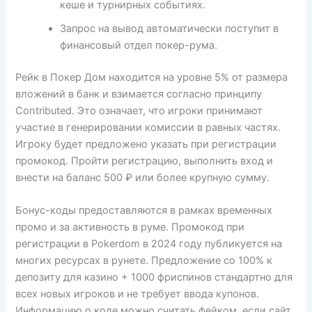
кеше и турнирных событиях.
Запрос на вывод автоматически поступит в
финансовый отдел покер-рума.
Рейк в Покер Дом находится на уровне 5% от размера
вложений в банк и взимается согласно принципу
Contributed. Это означает, что игроки принимают
участие в генерировании комиссии в равных частях.
Игроку будет предложено указать при регистрации
промокод. Пройти регистрацию, выполнить вход и
внести на баланс 500 ₽ или более крупную сумму.
Бонус-коды предоставляются в рамках временных
промо и за активность в руме. Промокод при
регистрации в Pokerdom в 2024 году публикуется на
многих ресурсах в рунете. Предложение со 100% к
депозиту для казино + 1000 фриспинов стандартно для
всех новых игроков и не требует ввода купонов.
Информацию о коде можно считать фейком, если сайт