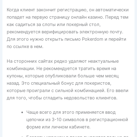
Когда клиент закончит регистрацию, он автоматически
попадет на первую страницу онлайн казино. Перед тем
как садиться за слоты или покерный стол,
рекомендуется верифицировать электронную почту.
Для этого нужно открыть письмо Pokerdom и перейти
по ссылке в нем.
На сторонних сайтах редко удаляют неактуальные
комбинации. Не рекомендуется тратить время на
купоны, которые опубликовали больше чем месяц
назад. Это специальный бонус для покеристов,
которые проиграли с сильной комбинацией. Его ввели
для того, чтобы сгладить недовольство клиентов.
Чаще всего для этого применяется ввод
цепочки из 3-10 символов в регистрационной
форме или личном кабинете.