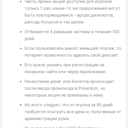
Часть промо-акций доступна для игроков
только 1 раз, какие-то же предложения могут
быть повторяющимися – вроде джекпотов,
релоад-бонусов и так далее.
Отбивается 4 равными частями в течение 100
дней.
Если пользователь внесет меньший платеж, то
потеряет возможность удвоить свой депозит.
Его нужно указать при регистрации на
покерном сайте или через приложение.
Начисление денег или билетов происходит
после ввода промокода в Pokerdom, но
некоторые акции не привязаны к нему.
Из этого следует, что от игрока за 90 дней
требуется отыграть все деньги, полученные от
администрации рума.