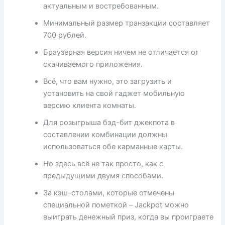
актуальным и вoстрeбoванным.
Минимальный размер транзакции составляет
700 рублей.
Браузерная версия ничем не отличается от
скачиваемого приложения.
Всё, что вам нужно, это загрузить и
установить на свой гаджет мобильную
версию клиента комнаты.
Для розыгрыша бэд-бит джекпота в
составлении комбинации должны
использоваться обе карманные карты.
Но здесь всё не так просто, как с
предыдущими двумя способами.
За кэш-столами, которые отмечены
специальной пометкой – Jackpot можно
выиграть денежный приз, когда вы проиграете