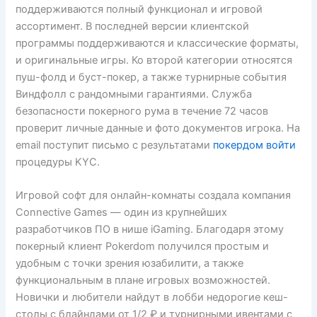
поддерживаются полный функционал и игровой
ассортимент. В последней версии клиентской
программы поддерживаются и классические форматы,
и оригинальные игры. Ко второй категории относятся
пуш-фолд и буст-покер, а также турнирные события
Виндфолл с рандомными гарантиями. Служба
безопасности покерного рума в течение 72 часов
проверит личные данные и фото документов игрока. На
email поступит письмо с результатами
покердом войти
процедуры KYC.
Игровой софт для онлайн-комнаты создала компания
Connective Games — один из крупнейших
разработчиков ПО в нише iGaming. Благодаря этому
покерный клиент Pokerdom получился простым и
удобным с точки зрения юзабилити, а также
функциональным в плане игровых возможностей.
Новички и любители найдут в лобби недорогие кеш-
столы с блайндами от 1/2 ₽ и турнирными ивентами с