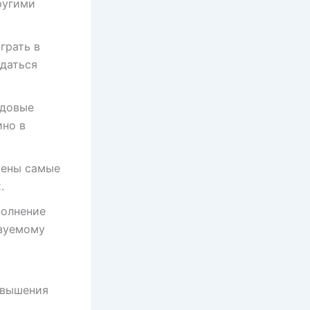
ругими
грать в
ждаться
одовые
ино в
щены самые
.
полнение
ьзуемому
овышения