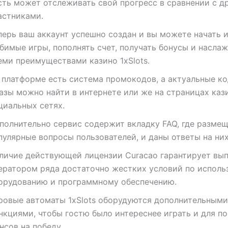
сть может отслеживать свой прогресс в сравнении с д
астниками.
перь ваш аккаунт успешно создан и вы можете начать и
бимые игры, пополнять счет, получать бонусы и насла
еми преимуществами казино 1xSlots.
 платформе есть система промокодов, а актуальные к
азы можно найти в интернете или же на страницах каз
циальных сетях.
полнительно сервис содержит вкладку FAQ, где разме
пулярные вопросы пользователей, и даны ответы на них
личие действующей лицензии Curacao гарантирует вы
ератором ряда достаточно жестких условий по испол
орудованию и программному обеспечению.
ровые автоматы 1xSlots оборудуются дополнительными
нкциями, чтобы гостю было интереснее играть и для п
нсов на победу.