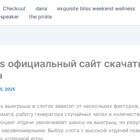
Checkout
dana
exquisite bliss weekend wellness
speaker
the pirate
ts официальный сайт скачат
н
15, 2025
ь выигрыша в слотах зависит от нескольких факторов,
омата, работу генератора случайных чисел и количеств
оцент отдачи увеличивает шансы на выигрыш, но резу
 неравномерными. Выбор слота с высокой отдачей по
ь успешной игры.