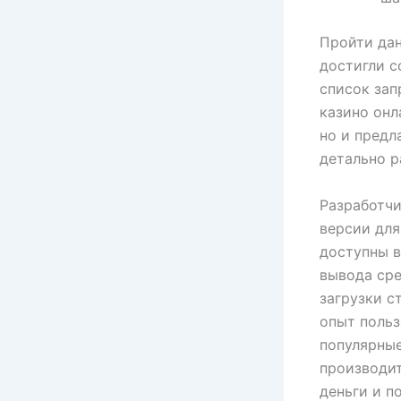
Пройти дан
достигли с
список зап
казино онл
но и предл
детально р
Разработчи
версии для
доступны в
вывода сре
загрузки с
опыт польз
популярные
производит
деньги и п