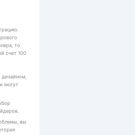
страцию.
грового
лера, то
ый счет 100
 дизайном,
и могут
ыбор
йдеров.
облемы, вы
оторая