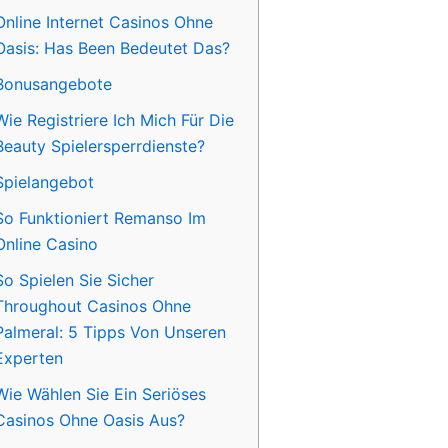
Online Internet Casinos Ohne
Oasis: Has Been Bedeutet Das?
Bonusangebote
Wie Registriere Ich Mich Für Die
Beauty Spielersperrdienste?
Spielangebot
So Funktioniert Remanso Im
Online Casino
So Spielen Sie Sicher
Throughout Casinos Ohne
Palmeral: 5 Tipps Von Unseren
Experten
Wie Wählen Sie Ein Seriöses
Casinos Ohne Oasis Aus?