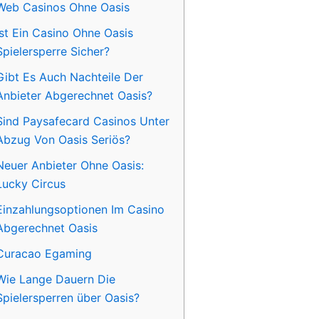
Web Casinos Ohne Oasis
Ist Ein Casino Ohne Oasis
Spielersperre Sicher?
Gibt Es Auch Nachteile Der
Anbieter Abgerechnet Oasis?
Sind Paysafecard Casinos Unter
Abzug Von Oasis Seriös?
Neuer Anbieter Ohne Oasis:
Lucky Circus
Einzahlungsoptionen Im Casino
Abgerechnet Oasis
Curacao Egaming
Wie Lange Dauern Die
Spielersperren über Oasis?