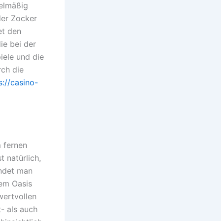
gelmäßig
der Zocker
et den
ie bei der
iele und die
ch die
s://casino-
m fernen
 natürlich,
indet man
tem Oasis
 wertvollen
- als auch