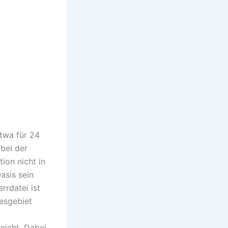
twa für 24
 bei der
ion nicht in
asis sein
rrdatei ist
esgebiet
 nicht. Dabei