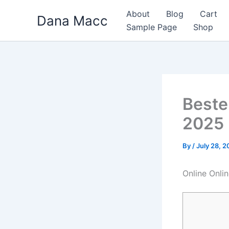
Skip
About
Blog
Cart
Dana Macc
to
Sample Page
Shop
content
Beste
2025
By
/
July 28, 
Online Onli