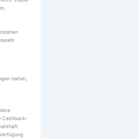
en,
ntstehen
uswahl
gen halten,
ndere
en Cashback-
wahrhaft
 Verfügung