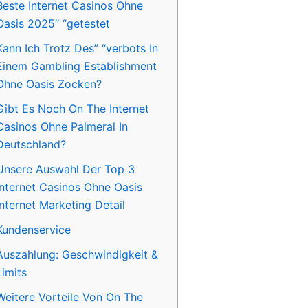
Beste Internet Casinos Ohne
Oasis 2025″ “getestet
Kann Ich Trotz Des” “verbots In
Einem Gambling Establishment
Ohne Oasis Zocken?
Gibt Es Noch On The Internet
Casinos Ohne Palmeral In
Deutschland?
Unsere Auswahl Der Top 3
Internet Casinos Ohne Oasis
Internet Marketing Detail
Kundenservice
Auszahlung: Geschwindigkeit &
Limits
Weitere Vorteile Von On The