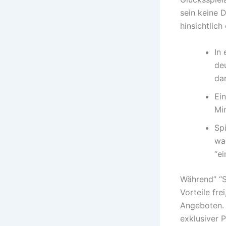
sein keine 
hinsichtlich
In
de
da
Ein
Mi
Sp
was
“ei
Während” “S
Vorteile fre
Angeboten. 
exklusiver 